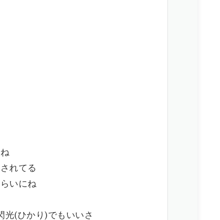
もね
たされてる
くらいにね
閃光(ひかり)でもいいさ