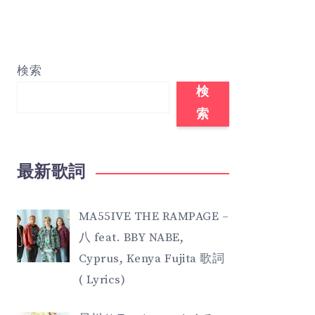
検索
検
索
最新歌詞
MA55IVE THE RAMPAGE –
八 feat. BBY NABE,
Cyprus, Kenya Fujita 歌詞
( Lyrics)