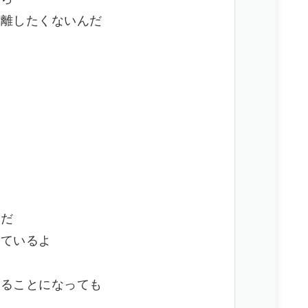
と離したくないんだ
。
い
のだ
しているよ
見ることになっても