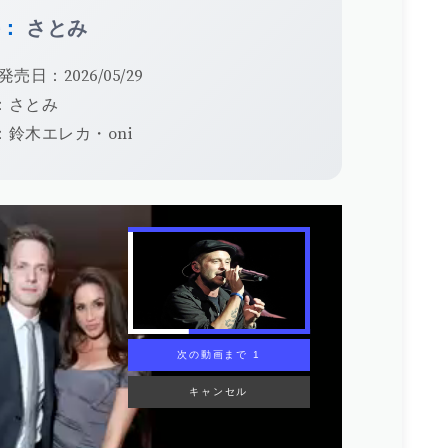
手：
さとみ
発売日：2026/05/29
：さとみ
：鈴木エレカ・oni
次の動画まで 1
キャンセル