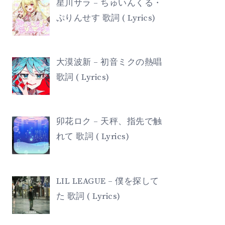
星川サラ – ちゅいんくる・
ぷりんせす 歌詞 ( Lyrics)
大漠波新 – 初音ミクの熱唱
歌詞 ( Lyrics)
卯花ロク – 天秤、指先で触
れて 歌詞 ( Lyrics)
LIL LEAGUE – 僕を探して
た 歌詞 ( Lyrics)