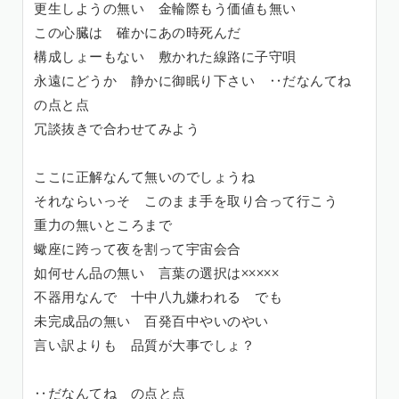
更生しようの無い 金輪際もう価値も無い
この心臓は 確かにあの時死んだ
構成しょーもない 敷かれた線路に子守唄
永遠にどうか 静かに御眠り下さい ‥だなんてね
の点と点
冗談抜きで合わせてみよう
ここに正解なんて無いのでしょうね
それならいっそ このまま手を取り合って行こう
重力の無いところまで
蠍座に跨って夜を割って宇宙会合
如何せん品の無い 言葉の選択は×××××
不器用なんで 十中八九嫌われる でも
未完成品の無い 百発百中やいのやい
言い訳よりも 品質が大事でしょ？
‥だなんてね の点と点