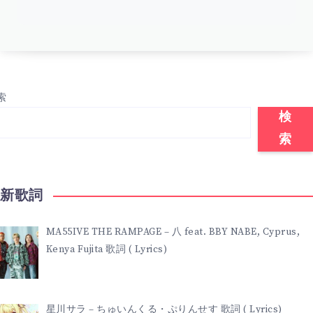
索
検
索
最新歌詞
MA55IVE THE RAMPAGE – 八 feat. BBY NABE, Cyprus,
Kenya Fujita 歌詞 ( Lyrics)
星川サラ – ちゅいんくる・ぷりんせす 歌詞 ( Lyrics)