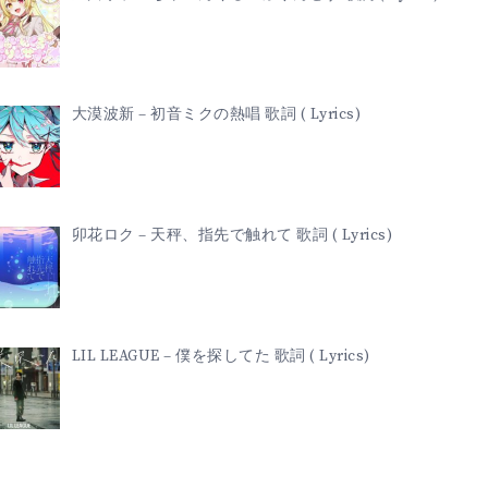
大漠波新 – 初音ミクの熱唱 歌詞 ( Lyrics)
卯花ロク – 天秤、指先で触れて 歌詞 ( Lyrics)
LIL LEAGUE – 僕を探してた 歌詞 ( Lyrics)