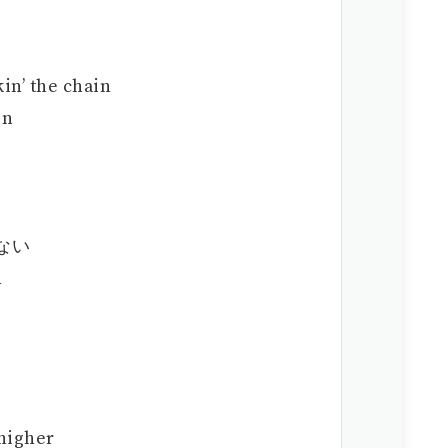
 the chain
in
らない
n
igher