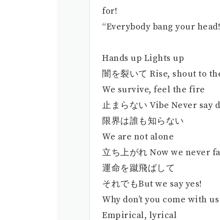
for!
“Everybody bang your head!
Hands up Lights up
闇を裂いて Rise, shout to the
We survive, feel the fire
止まらない Vibe Never say d
限界は誰も知らない
We are not alone
立ち上がれ Now we never fa
運命を蹴飛ばして
それでもBut we say yes!
Why don’t you come with us
Empirical, lyrical