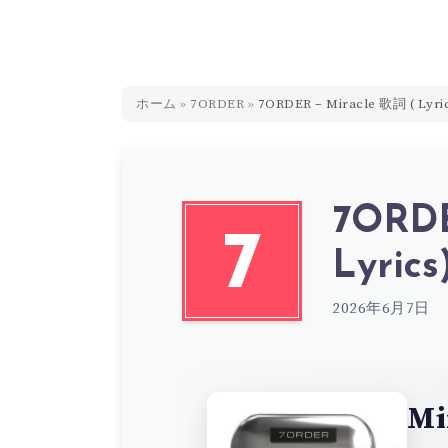
ホーム
»
7ORDER
»
7ORDER – Miracle 歌詞 ( Lyri
7ORDE
7
Lyrics
2026年6月7日
Mi