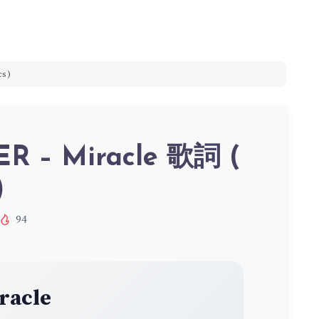
cs)
R – Miracle 歌詞 (
)
94
racle