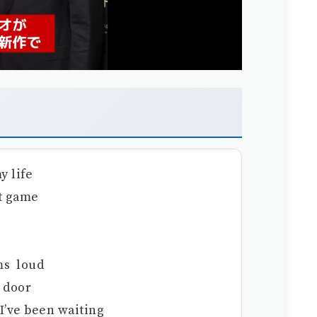
 life
t game
ms loud
door
I’ve been waiting