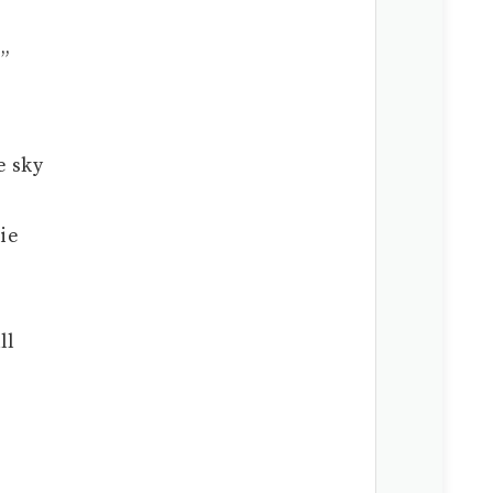
”
 sky
ie
ll