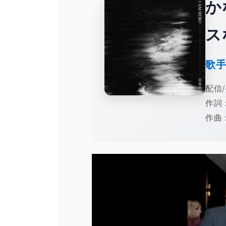
か
ス
歌
配信/
作詞
作曲