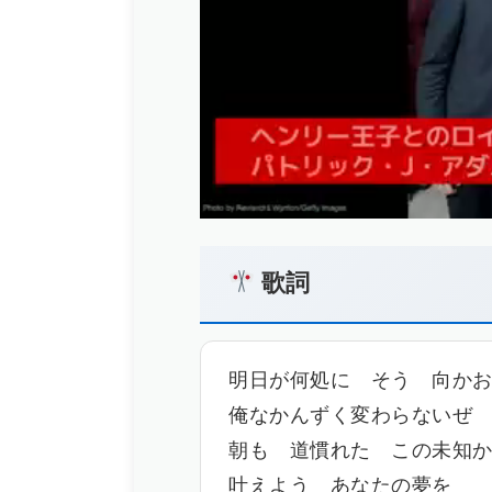
歌詞
明日が何処に そう 向か
俺なかんずく変わらないぜ
朝も 道慣れた この未知
叶えよう あなたの夢を