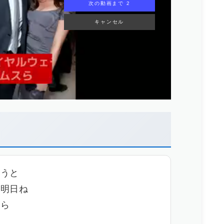
次の動画まで 1
キャンセル
おうと
 明日ね
から