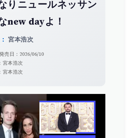
なりニュールネッサン
なnew dayよ！
手：
宮本浩次
発売日：2026/06/10
：宮本浩次
：宮本浩次