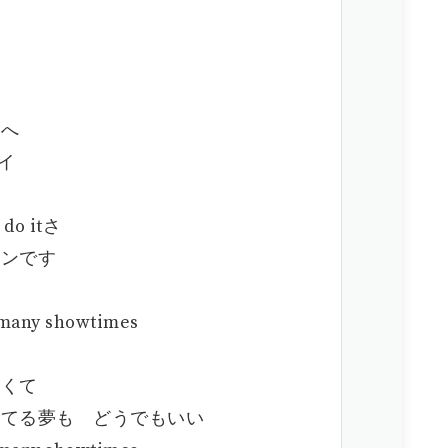
かへ
エイ
do itさ
ィンです
many showtimes
短くて
ってる夢も どうでもいい