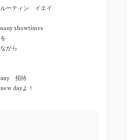
ールーティン イエイ
many showtimes
いを
日ながら
うmany 招待
w dayよ！