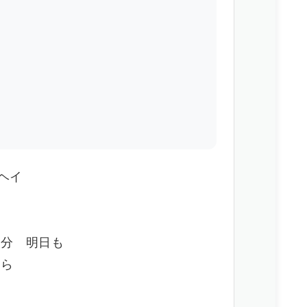
 ヘイ
多分 明日も
から