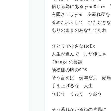
信じる為にある you & me
有限さ Try you 夕暮れ夢を
冷めたふりして ひたむき
ありのままのあなたであれ
ひとりで小さなHello
人生が進んで まだ俺にさ
Change の要請
険模様の胸のSOS
そう言えば 例年だよ 頭
手を上げるな 人生
うおう うおう うおう
そう暮れかかる街の片隅に