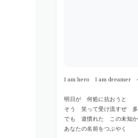
I am hero I am dreamer
明日が 何処に抗おうと
そう 笑って受け流すぜ 
でも 道慣れた この未知
あなたの名前をつぶやく