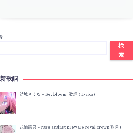
索
検
索
最新歌詞
結城さくな – Re, bloom* 歌詞 ( Lyrics)
式浦躁吾 – rage against preware royal crown 歌詞 (