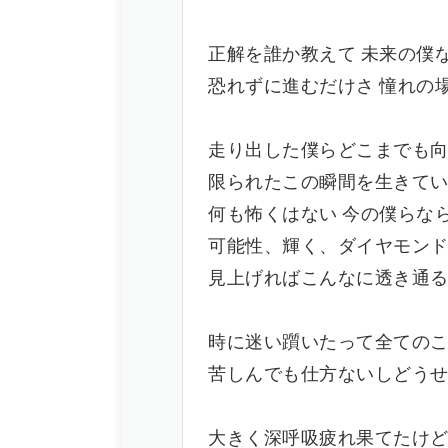
正解を誰か教えて 未来の僕
恐れずに進むだけさ 憧れの
走り出した僕らどこまでも
限られたこの瞬間を生きて
何も怖くはない 今の僕らな
可能性、輝く、ダイヤモン
見上げればこんなに透き通
時に迷い躓いたって全ての
苦しんでも仕方ないしどう
大きく深呼吸疲れ果てたけ