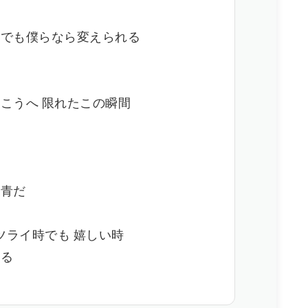
時でも僕らなら変えられる
こうへ 限れたこの瞬間
ら
ド
る青だ
ツライ時でも 嬉しい時
まる
よ