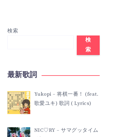
検索
検
索
最新歌詞
Yukopi – 将棋一番！ (feat.
歌愛ユキ) 歌詞 ( Lyrics)
NIC♡RY – サマグッタイム