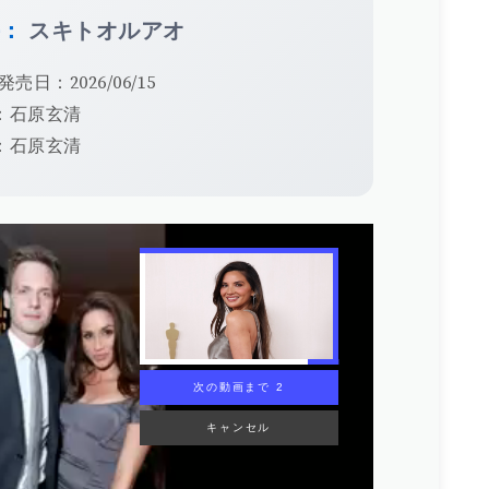
手：
スキトオルアオ
発売日：2026/06/15
：石原玄清
：石原玄清
次の動画まで 1
キャンセル