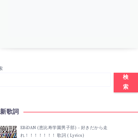
索
検
索
最新歌詞
EBiDAN (恵比寿学園男子部) – 好きだから走
れ！！！！！！！ 歌詞 ( Lyrics)