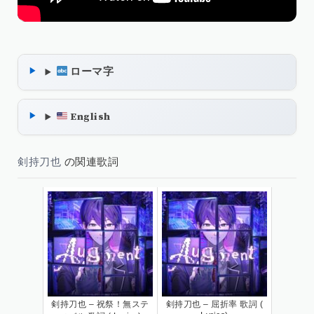
ローマ字
English
剣持刀也
の関連歌詞
剣持刀也 – 祝祭！無ステ
剣持刀也 – 屈折率 歌詞 (