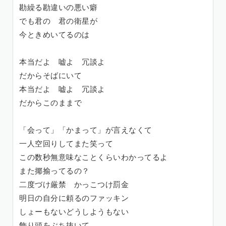
勘繰る勘違いの悪い癖
でも君の 君の衛星が
今ときめいてるのは
本当だよ 嘘よ 冗談よ
だからそばにいて
本当だよ 嘘よ 冗談よ
だからこのままで
「会って」「かまって」が言えなくて
一人空回りしてまた笑って
この数秒無意味なことくらいわかってるよ
また揶揄ってるの？
二度づけ厳禁 かっこつけ罰金
明日の自分に頼るのファッキン
しょーもないどうしようもない
飾り頭をぶち抜いて