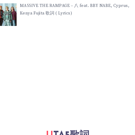
MA55IVE THE RAMPAGE – 八 feat. BBY NABE, Cyprus,
Kenya Fujita 歌詞 ( Lyrics)