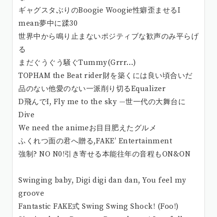
ギャグスタぶりのBoogie Woogie性癖歪ませるI
mean夢中に蹂30
世界中から鳴り止まないポジティブな歓声のみ平らげ
る
まだぐうぐう騒ぐTummy(Grrr…)
TOPHAM the Beat rider財を築くには良い頃合いだ
品のない他愛のない一派削り切るEqualizer
D飛んでI, Fly me to the sky —世一代の大舞台に
Dive
We need the animeお目目肥えたグルメ
ふくれつ面の君へ贈る,FAKE’ Entertainment
強制? NO N0!引き寄せる本能往年の音程もON&ON
Swinging baby, Digi digi dan dan, You feel my
groove
Fantastic FAKE式 Swing Swing Shock! (Foo!)