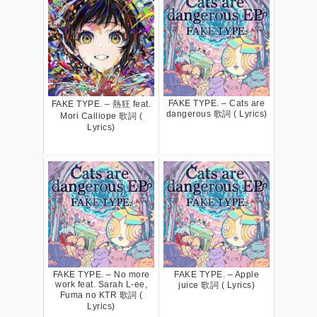
FAKE TYPE. – Cats are
FAKE TYPE. – 熱狂 feat.
dangerous 歌詞 ( Lyrics)
Mori Calliope 歌詞 (
Lyrics)
FAKE TYPE. – No more
FAKE TYPE. – Apple
work feat. Sarah L-ee,
juice 歌詞 ( Lyrics)
Fuma no KTR 歌詞 (
Lyrics)