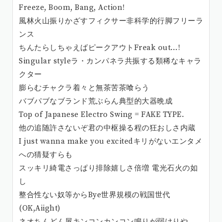
Freeze, Boom, Bang, Action!
風林火山振りかざすフィクサー非科学的行脚フリーラ
ンス
ちんたらしちゃえばピークアウトFreak out…!
Singular styleラ・カンパネラ共振する類稀なキャラ
クター
膨らむチャクラ着々と無茶苦茶喰らう
バブパブなブランド荒ぶらん典型的大器晩成
Top of Japanese Electro Swing = FAKE TYPE.
他の追随許さないぞ君の中枢操る程の狂おしさ内蔵
I just wanna make you excitedキリがないエンタメ
への猜疑すらも
スッキリ綺電さっぱり排除嬉しさ倍増 電光石火の如
し
整合性ない奴等からBye世界規模の戦国世代
(OK,Aiight)
ネオちんどん屋キンコンカンコン鳴りが弱けりや