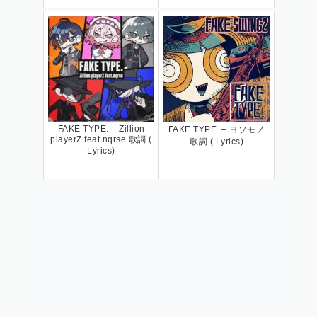
FAKE TYPE. – Zillion
FAKE TYPE. – ヨソモノ
playerZ feat.nqrse 歌詞 (
歌詞 ( Lyrics)
Lyrics)