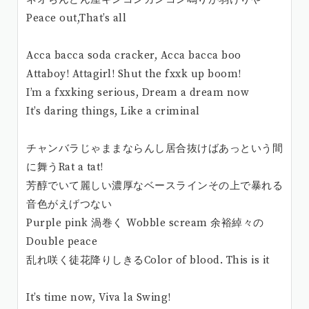
Peace out,That’s all
Acca bacca soda cracker, Acca bacca boo
Attaboy! Attagirl! Shut the fxxk up boom!
I’m a fxxking serious, Dream a dream now
It’s daring things, Like a criminal
チャンバラじゃままならんし居合抜けばあっという間
に舞うRat a tat!
芳醇でいて麗しい濃厚なベースラインその上で暴れる
音色がえげつない
Purple pink 渦巻く Wobble scream 余裕綽々の
Double peace
乱れ咲く徒花降りしきるColor of blood. This is it
It’s time now, Viva la Swing!