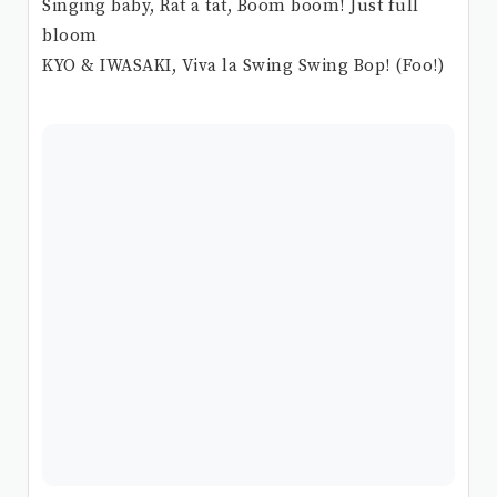
Singing baby, Rat a tat, Boom boom! Just full
bloom
KYO & IWASAKI, Viva la Swing Swing Bop! (Foo!)