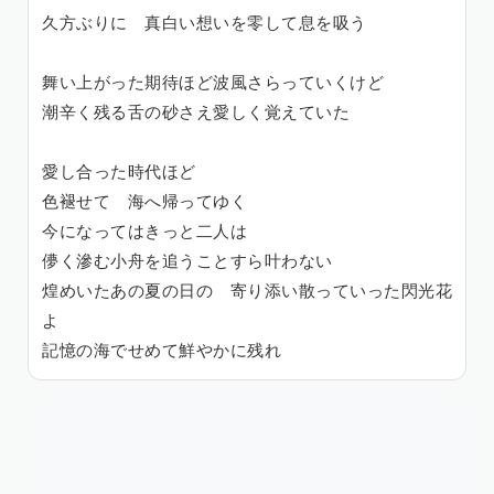
久方ぶりに 真白い想いを零して息を吸う
舞い上がった期待ほど波風さらっていくけど
潮辛く残る舌の砂さえ愛しく覚えていた
愛し合った時代ほど
色褪せて 海へ帰ってゆく
今になってはきっと二人は
儚く滲む小舟を追うことすら叶わない
煌めいたあの夏の日の 寄り添い散っていった閃光花
よ
記憶の海でせめて鮮やかに残れ