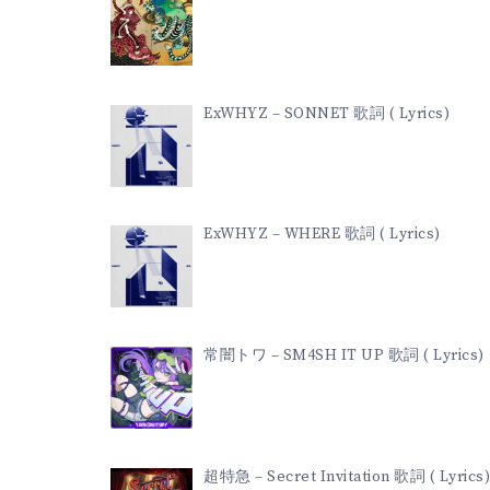
ExWHYZ – SONNET 歌詞 ( Lyrics)
ExWHYZ – WHERE 歌詞 ( Lyrics)
常闇トワ – SM4SH IT UP 歌詞 ( Lyrics)
超特急 – Secret Invitation 歌詞 ( Lyrics)