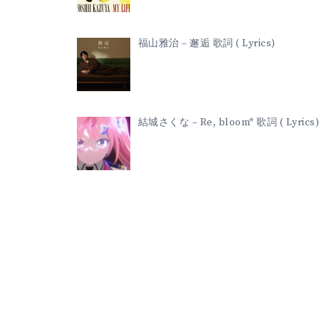
福山雅治 – 邂逅 歌詞 ( Lyrics)
結城さくな – Re, bloom* 歌詞 ( Lyrics)