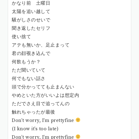
かなり前 土曜日
太陽を追い越して
騒がしさのせいで
聞き返したセリフ
使い捨て
アテも無いか、足止まって
君の顔覗き込んで
何飲もうか？
ただ聞いていて
何でもない話さ
頭で分かってても止まんない
やめといた方がいいよは想定内
ただでさえ目で追ってんの
触れちゃったが最後
Don’t worry, I’m prettyfine
(I know it’s too late)
Don’t worry, I’m prettyfine