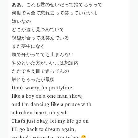
ああ、これも君のせいだって捨てちゃって
何度でも全て忘れ去って笑っていたいよ
嫌いなの
どこか遠く見つめていて
視線が合って微笑んでいる
また夢中になる
頭で分かってても止まんない
やめといた方がいいよは想定内
ただでさえ目で追ってんの
触れちゃったが最後
Don’t worry,I’m prettyfine
like a boy on a one man show,
and I’m dancing like a prince with
a broken heart, oh yeah
That’s just okay, let my life go on
I’ll go back to dream again,
so don’t worry, I’m prettyfine