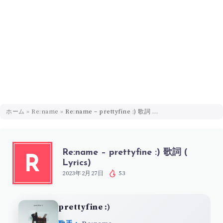
ホーム
»
Re:name
»
Re:name – prettyfine :) 歌詞 ( Lyrics)
Re:name – prettyfine :) 歌詞 (
R
Lyrics)
2023年2月27日
53
prettyfine :)