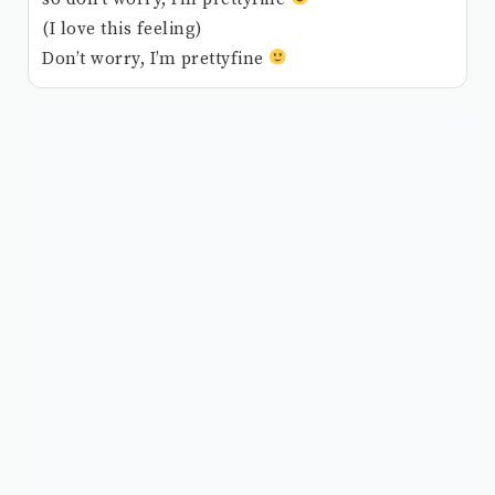
(I love this feeling)
Don’t worry, I’m prettyfine