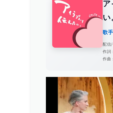
ア
い
歌
配信/
作詞：
作曲：