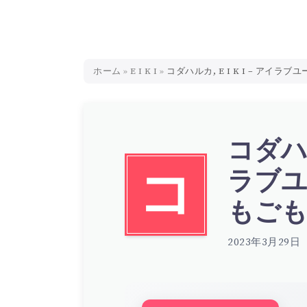
ホーム
»
E I K I
»
コダハルカ, E I K I – アイラブユー
コダハル
ラブユ
コ
もごも v
2023年3月29日