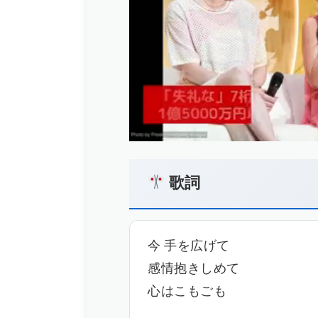
歌詞
今 手を広げて
感情抱きしめて
心はこもごも