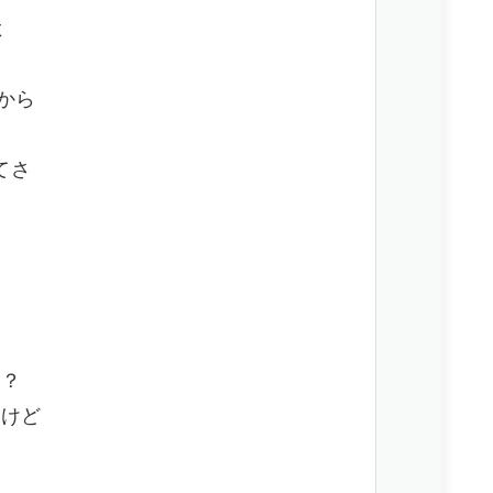
よ
すから
てさ
う？
るけど