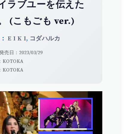
イラブユーを伝えた
。 (こもごも ver.)
手：
E I K I
,
コダハルカ
発売日：2023/03/29
KOTOKA
KOTOKA