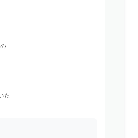
るの
は
いた