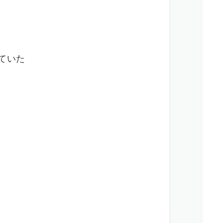
光
ていた
な