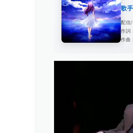
歌
配信/
作詞
作曲：