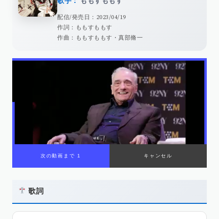
歌手：
ももすももす
配信/発売日：2023/04/19
作詞：ももすももす
作曲：ももすももす・真部脩一
00:00
/
01:08
歌詞