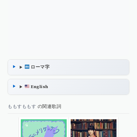
ローマ字
English
ももすももす
の関連歌詞