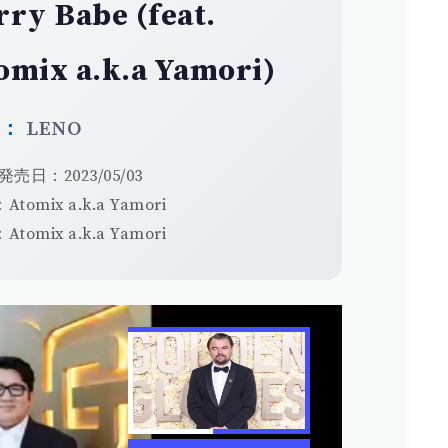
rry Babe (feat.
omix a.k.a Yamori)
手：
LENO
発売日：2023/05/03
tomix a.k.a Yamori
tomix a.k.a Yamori