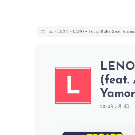
ホーム
»
LENO
»
LENO – Sorry Babe (feat. Atomi
LENO 
(feat.
L
Yamor
2023年5月3日