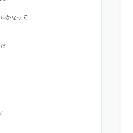
ールかなって
んだ
な