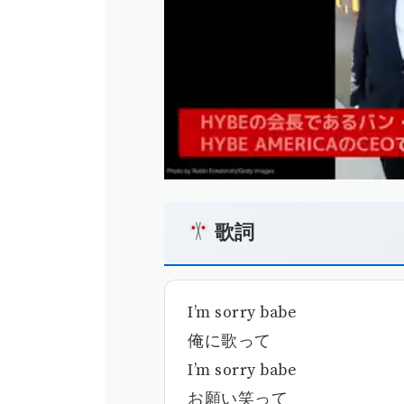
歌詞
I’m sorry babe
俺に歌って
I’m sorry babe
お願い笑って