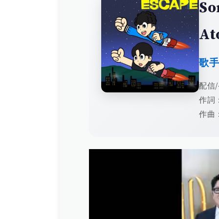
So
At
歌
配信/
作詞：A
作曲：A