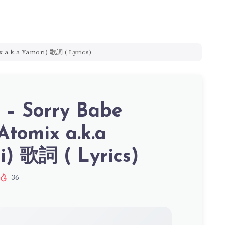
x a.k.a Yamori) 歌詞 ( Lyrics)
– Sorry Babe
 Atomix a.k.a
i) 歌詞 ( Lyrics)
36