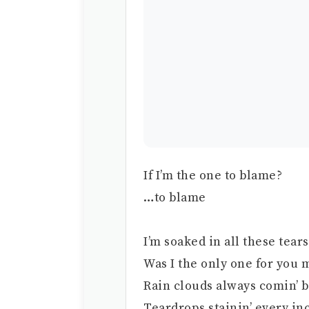
If I’m the one to blame?
…to blame
I’m soaked in all these tears
Was I the only one for you 
Rain clouds always comin’ 
Teardrops stainin’ every inc