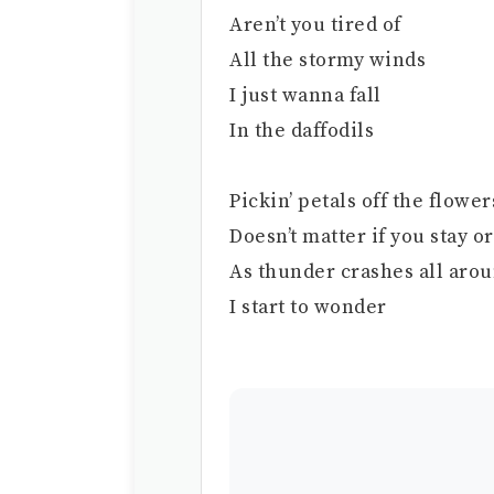
Aren’t you tired of
All the stormy winds
I just wanna fall
In the daffodils
Pickin’ petals off the flowe
Doesn’t matter if you stay o
As thunder crashes all aro
I start to wonder