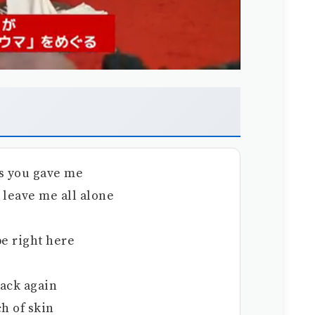
rs you gave me
r leave me all alone
be right here
back again
h of skin