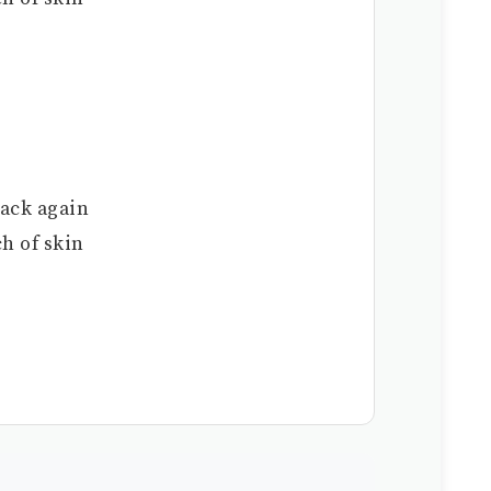
back again
h of skin