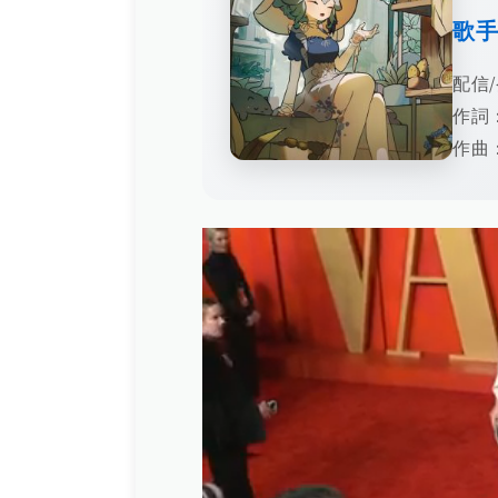
歌
配信/
作詞：
作曲：