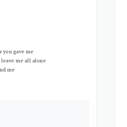
rs you gave me
r leave me all alone
und me