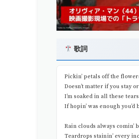
歌詞
Pickin’ petals off the flowe
Doesn’t matter if you stay o
I’m soaked in all these tears
If hopin’ was enough you’d 
Rain clouds always comin’ 
Teardrops stainin’ every inc