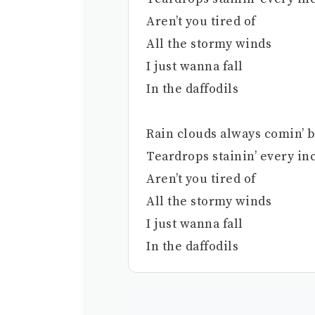
Aren’t you tired of
All the stormy winds
I just wanna fall
In the daffodils
Rain clouds always comin’ 
Teardrops stainin’ every inc
Aren’t you tired of
All the stormy winds
I just wanna fall
In the daffodils