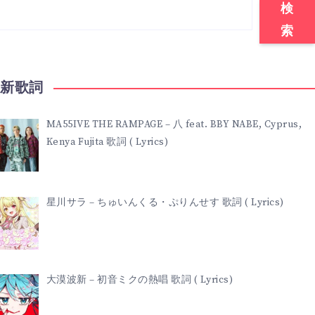
検
索
最新歌詞
MA55IVE THE RAMPAGE – 八 feat. BBY NABE, Cyprus,
Kenya Fujita 歌詞 ( Lyrics)
星川サラ – ちゅいんくる・ぷりんせす 歌詞 ( Lyrics)
大漠波新 – 初音ミクの熱唱 歌詞 ( Lyrics)