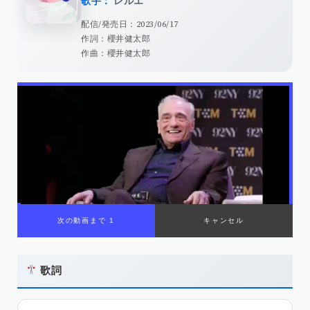
歌手：
レルエ
配信/発売日：2023/06/17
作詞：櫻井健太郎
作曲：櫻井健太郎
次の動画まで 1
キャンセル
歌詞