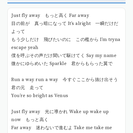
Just fly away もっと高く Far away
目の前が 真っ暗になって It’s alright 一瞬だけだ
よって
もう少しだけ 飛びたいのに この檻から I’m tryna
escape yeah
僕を呼ぶその声だけ聞いて駆けてく Say my name
微かにゆらめいた Sparkle 君からもらった翼で
Run a way run a way 今すぐここから抜け出そう
君の元 走って
You’re so bright as Venus
Just fly away 光に導かれ Wake up wake up
now もっと高く
Far away 迷わないで進むよ Take me take me