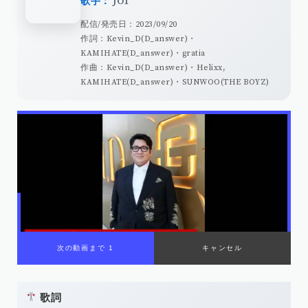
歌手：
JO1
配信/発売日：2023/09/20
作詞：Kevin_D(D_answer)・
KAMIHATE(D_answer)・gratia
作曲：Kevin_D(D_answer)・Helixx,
KAMIHATE(D_answer)・SUNWOO(THE BOYZ)
00:00
/
01:08
歌詞