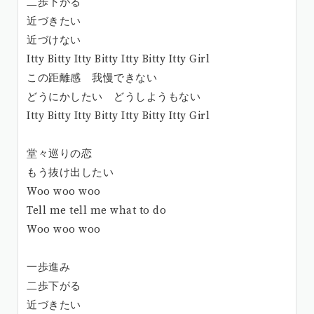
二歩下がる
近づきたい
近づけない
Itty Bitty Itty Bitty Itty Bitty Itty Girl
この距離感 我慢できない
どうにかしたい どうしようもない
Itty Bitty Itty Bitty Itty Bitty Itty Girl
堂々巡りの恋
もう抜け出したい
Woo woo woo
Tell me tell me what to do
Woo woo woo
一歩進み
二歩下がる
近づきたい