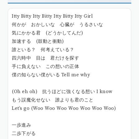
Itty Bitty Itty Bitty Itty Bitty Itty Girl
何かが おかしいな 心臓が うるさいな
気にかかる君 (どうかしてんだ)
加速する (鼓動と衝動)
誰といる？ 何考えている？
四六時中 目は 君だけを探す
手に負えない この想いの正体
僕の知らない僕がいる Tell me why
(Oh eh oh) 抗うほどに強くなる想い I know
もう誤魔化せない 誰よりも君のこと
Let’s go (Woo Woo Woo Woo Woo Woo Woo)
一歩進み
二歩下がる