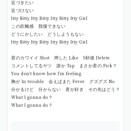
近づきたい
近づけない
Itty Bitty Itty Bitty Itty Bitty Itty Girl
この距離感 我慢できない
どうにかしたい どうしようもない
Itty Bitty Itty Bitty Itty Bitty Itty Girl
君のカワイイ Shot 押した Like 5秒後 Delete
コメントしてるヤツ 誰か Tap まさか君の Pick？
You don’t know how I’m feeling
胸が In trouble 会えばまた Fever グズグズ No
分かるけど 分からない 君が好き その先はどう？
What I gonna do？
What I gonna do？