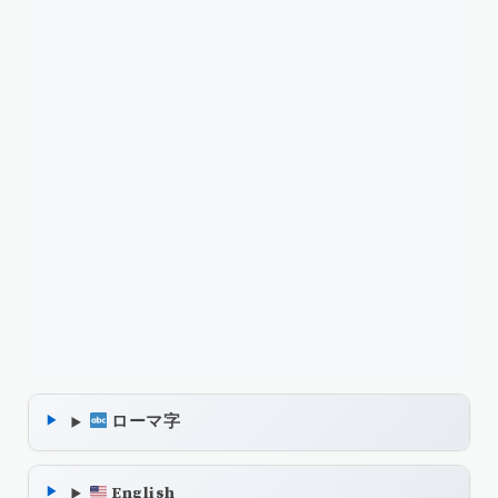
ローマ字
English