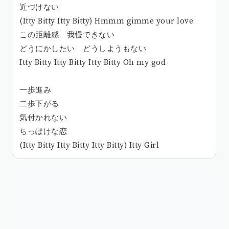
近づけない
(Itty Bitty Itty Bitty) Hmmm gimme your love
この距離感 我慢できない
どうにかしたい どうしようもない
Itty Bitty Itty Bitty Itty Bitty Oh my god
一歩進み
二歩下がる
気付かれない
ちっぽけな恋
(Itty Bitty Itty Bitty Itty Bitty) Itty Girl