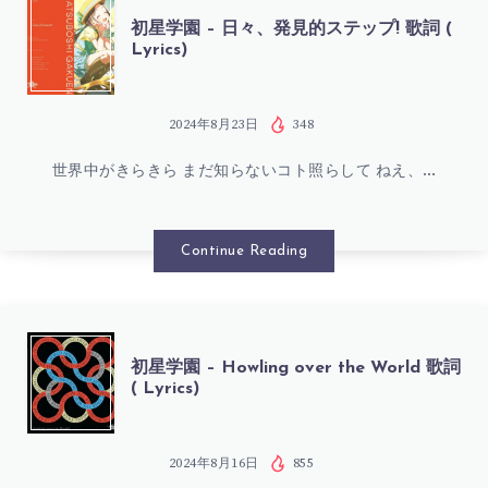
ラ
初
初星学園 – 日々、発見的ステップ! 歌詞 (
Lyrics)
ク
星
ル
学
2024年8月23日
348
ナ
世界中がきらきら まだ知らないコト照らして ねえ、…
園
ナ
–
Continue Reading
ウ
日々、
(゜
発
初
初星学園 – Howling over the World 歌詞
∀゜)!
( Lyrics)
見
星
歌
的
学
2024年8月16日
855