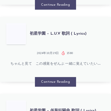
(
–
Continue Reading
LYRICS)
古
今
初
初星学園 – L.U.V 歌詞 ( Lyrics)
東
星
西
学
2024年10月19日
1580
ち
ちゃんと見て この感覚をぜんぶ 一緒に覚えていたい…
園
ょ
–
Continue Reading
ち
L.U.V
ょ
歌
初
初星学園 – 仮装狂騒曲 歌詞 ( Lyrics)