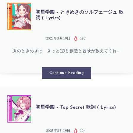
詞
光
初
初星学園 – ときめきのソルフェージュ 歌
(
詞 ( Lyrics)
歌
星
LYRICS)
詞
学
2025年3月19日
197
(
胸のときめきは きっと宝物 創造と冒険が教えてくれ…
園
LYRICS)
–
Continue Reading
と
き
初
初星学園 – Top Secret 歌詞 ( Lyrics)
め
星
き
2025年3月19日
104