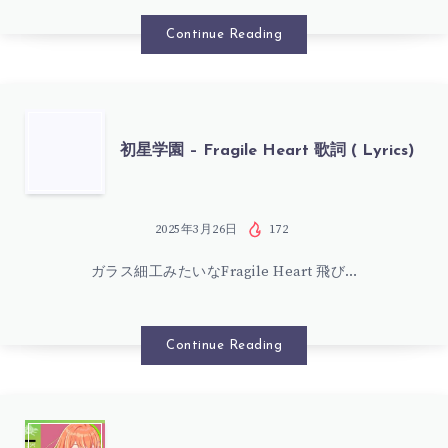
ラ
–
Continue Reading
フ
つ
歌
よ
初
初星学園 – Fragile Heart 歌詞 ( Lyrics)
詞
つ
星
(
よ
学
2025年3月26日
172
LYRICS)
最
ガラス細工みたいなFragile Heart 飛び…
園
強
–
Continue Reading
エ
FRAGILE
ク
HEART