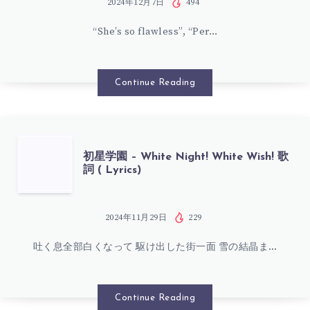
タ
学
2024年12月7日
494
ワ
“She’s so flawless”, “Per…
園
タ
–
Continue Reading
シ
COSMETIC
歌
歌
初
初星学園 – White Night! White Wish! 歌
詞
詞 ( Lyrics)
詞
星
(
(
学
2024年11月29日
229
LYRICS)
LYRICS)
吐く息全部白くなって 駆け出した街一面 雪の結晶ま…
園
–
Continue Reading