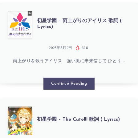
標
(
歌
初
初星学園 – 雨上がりのアイリス 歌詞 (
LYRICS)
Lyrics)
詞
星
(
学
2025年5月2日
318
LYRICS)
雨上がりを歌うアイリス 強い風に未来信じて ひとり…
園
–
Continue Reading
雨
上
初
初星学園 – The Cute!!! 歌詞 ( Lyrics)
が
星