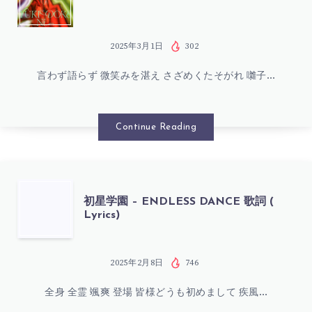
歌
星
詞
学
2025年3月1日
302
(
言わず語らず 微笑みを湛え さざめくたそがれ 囃子…
園
LYRICS)
–
Continue Reading
雪
解
初
初星学園 – ENDLESS DANCE 歌詞 (
Lyrics)
け
星
に
学
2025年2月8日
746
歌
全身 全霊 颯爽 登場 皆様どうも初めまして 疾風…
園