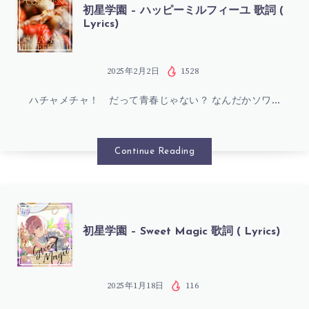
い
初
初星学園 – ハッピーミルフィーユ 歌詞 (
Lyrics)
せ
星
つ
学
2025年2月2日
1528
な
ハチャメチャ！ だって青春じゃない？ なんだかソワ…
園
も
–
Continue Reading
の
ハ
歌
ッ
初
初星学園 – Sweet Magic 歌詞 ( Lyrics)
詞
ピ
星
(
ー
学
2025年1月18日
116