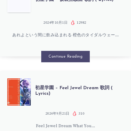
い
詞
星
の
(
学
2024年10月1日
12982
ち
LYRICS)
あれよという間に飲み込まれる 橙色のタイダルウェー…
園
ょ
–
Continue Reading
い
仮
歌
装
初
詞
初星学園 – Feel Jewel Dream 歌詞 (
Lyrics)
狂
星
(
騒
学
2024年9月21日
310
LYRICS)
曲
Feel Jewel Dream What You…