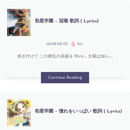
が
LYRICS)
む
初
初星学園 – 冠菊 歌詞 ( Lyrics)
し
星
ゃ
学
2024年8月2日
563
ら
焼き付けて この繚乱の高揚を Wow… 太陽は知ら…
園
に
–
Continue Reading
行
冠
こ
菊
初
初星学園 – 憧れをいっぱい 歌詞 ( Lyrics)
う!
歌
星