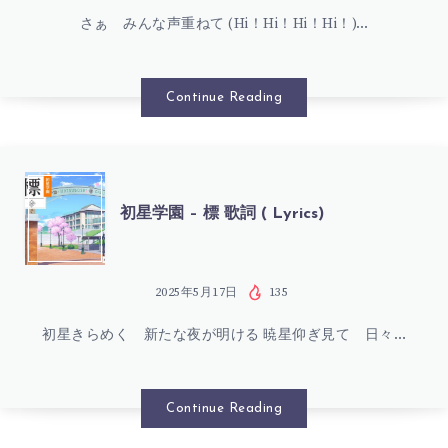
ピ
さぁ みんな声重ねて (Hi！Hi！Hi！Hi！)…
園
ー
–
Continue Reading
歌
LET’S
詞
GO!!
初
初星学園 – 標 歌詞 ( Lyrics)
(
ICHI-
星
LYRICS)
NO-
学
2025年5月17日
135
NI!!
初星きらめく 新たな夜が明ける 暁星仰ぎ見て 日々…
園
歌
–
Continue Reading
詞