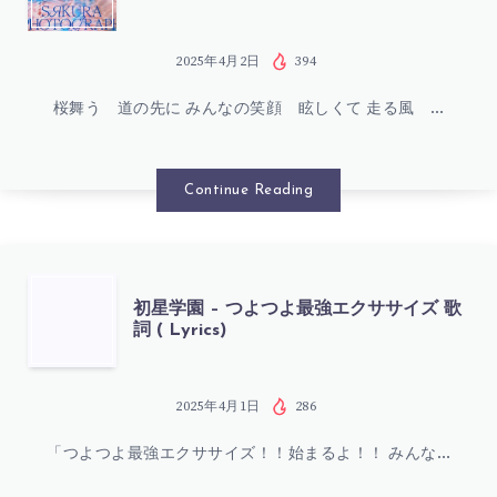
NOW
星
歌
学
2025年4月2日
394
詞
桜舞う 道の先に みんなの笑顔 眩しくて 走る風 …
園
(
–
Continue Reading
LYRICS)
桜
フ
初
初星学園 – つよつよ最強エクササイズ 歌
詞 ( Lyrics)
ォ
星
ト
学
2025年4月1日
286
グ
「つよつよ最強エクササイズ！！始まるよ！！ みんな…
園