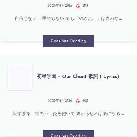
り
学
2025年4月29日
158
の
自信もない 上手でもない でも「やめた。」は言わな…
園
ア
–
Continue Reading
イ
THE
リ
CUTE!!!
初
初星学園 – Our Chant 歌詞 ( Lyrics)
ス
歌
星
歌
詞
学
2025年4月23日
605
詞
(
近すぎる 空の下 炎を抱いて 終わらせれば楽になる…
園
(
LYRICS)
–
Continue Reading