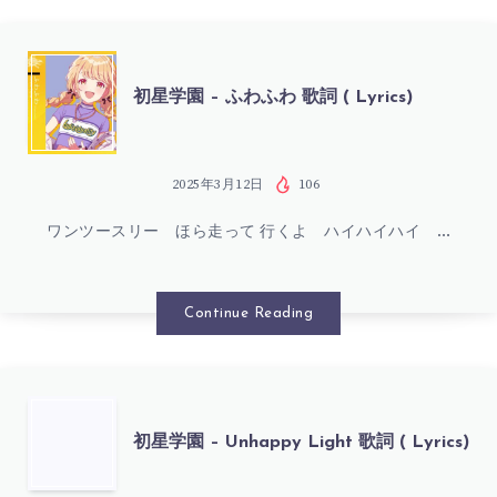
コ
詞
ン
初
(
初星学園 – ふわふわ 歌詞 ( Lyrics)
テ
星
LYRICS)
ン
学
2025年3月12日
106
ポ
ワンツースリー ほら走って 行くよ ハイハイハイ …
園
ラ
–
Continue Reading
リ
ふ
の
わ
初
初星学園 – Unhappy Light 歌詞 ( Lyrics)
ダ
ふ
星