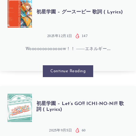
ス
歌
初
初星学園 – グースーピー 歌詞 ( Lyrics)
カ
詞
星
パ
(
学
2025年12月1日
147
ン
LYRICS)
Wooooooooooooow！！ ――エネルギー…
園
ク
–
Continue Reading
歌
グ
詞
ー
初
(
初星学園 – Let’s GO!! ICHI-NO-NI!! 歌
詞 ( Lyrics)
ス
星
LYRICS)
ー
学
2025年9月5日
60