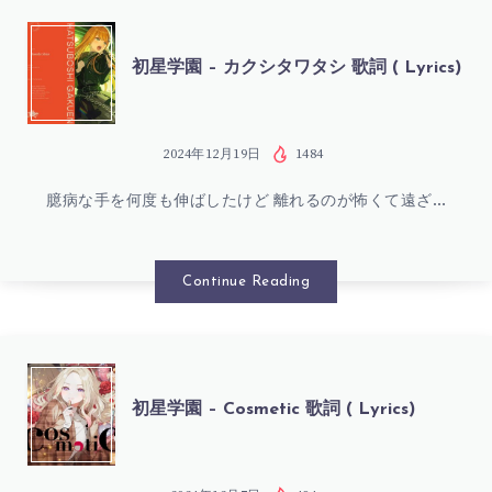
LYRICS)
ク
初
初星学園 – カクシタワタシ 歌詞 ( Lyrics)
ル
星
メ
学
2024年12月19日
1484
歌
臆病な手を何度も伸ばしたけど 離れるのが怖くて遠ざ…
園
詞
–
Continue Reading
(
カ
LYRICS)
ク
初
初星学園 – Cosmetic 歌詞 ( Lyrics)
シ
星