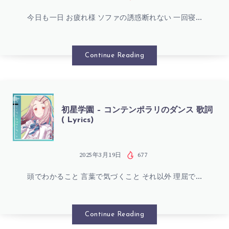
学
の
今日も一日 お疲れ様 ソファの誘惑断れない 一回寝…
園
ソ
–
Continue Reading
ル
TOP
フ
SECRET
初
初星学園 – コンテンポラリのダンス 歌詞
ェ
( Lyrics)
歌
星
ー
詞
学
2025年3月19日
677
ジ
(
頭でわかること 言葉で気づくこと それ以外 理屈で…
園
ュ
LYRICS)
–
Continue Reading
歌