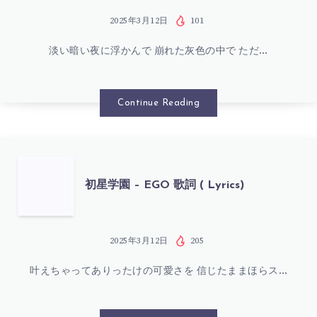
ン
わ
学
2025年3月12日
101
ス
歌
淡い暗い夜に浮かんで 崩れた灰色の中で ただ…
園
歌
詞
–
Continue Reading
詞
(
UNHAPPY
(
LYRICS)
LIGHT
初
LYRICS)
初星学園 – EGO 歌詞 ( Lyrics)
歌
星
詞
学
2025年3月12日
205
(
叶えちゃってありったけの可愛さを 信じたままほらス…
園
LYRICS)