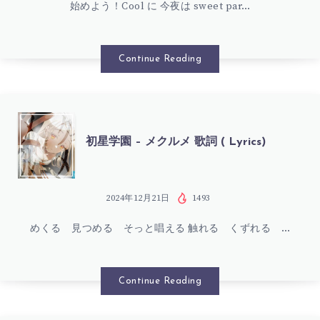
LYRICS)
ミ
始めよう！Cool に 今夜は sweet par…
園
ル
–
Continue Reading
フ
SWEET
ィ
MAGIC
初
初星学園 – メクルメ 歌詞 ( Lyrics)
ー
歌
星
ユ
詞
学
2024年12月21日
1493
歌
(
めくる 見つめる そっと唱える 触れる くずれる …
園
詞
LYRICS)
–
Continue Reading
(
メ