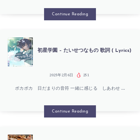
詞
–
Continue Reading
(
ENDLESS
LYRICS)
DANCE
初
初星学園 – たいせつなもの 歌詞 ( Lyrics)
歌
星
詞
学
2025年2月6日
251
(
ポカポカ 日だまりの音符 一緒に感じる しあわせ …
園
LYRICS)
–
Continue Reading
た