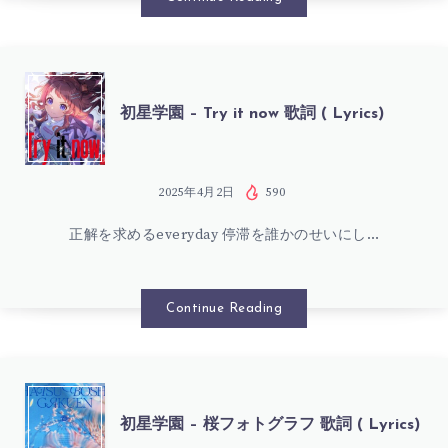
LYRICS)
OUR
CHANT
初
初星学園 – Try it now 歌詞 ( Lyrics)
歌
星
詞
学
2025年4月2日
590
(
正解を求めるeveryday 停滞を誰かのせいにし…
園
LYRICS)
–
Continue Reading
TRY
IT
初
初星学園 – 桜フォトグラフ 歌詞 ( Lyrics)