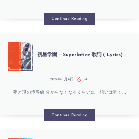
園
LYRICS)
–
Continue Reading
わ
か
初
初星学園 – Superlative 歌詞 ( Lyrics)
し・
星
さ
学
2026年1月6日
84
わ
夢と現の境界線 分からなくなるくらいに 想いは強く…
園
が
–
Continue Reading
し・
SUPERLATIVE