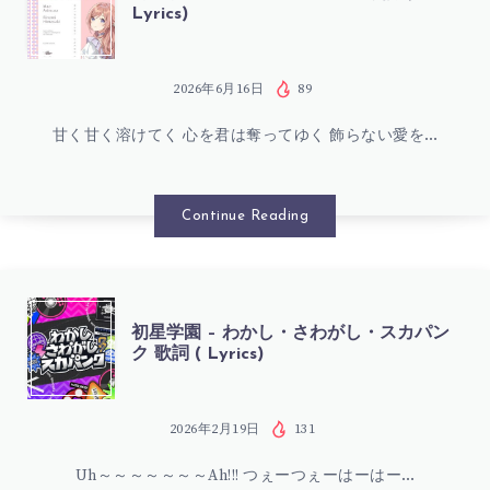
Lyrics)
星
学
2026年6月16日
89
甘く甘く溶けてく 心を君は奪ってゆく 飾らない愛を…
園
–
Continue Reading
SUGAR
FLAVOR
初
初星学園 – わかし・さわがし・スカパン
ク 歌詞 ( Lyrics)
歌
星
詞
学
2026年2月19日
131
(
Uh～～～～～～～Ah!!! つぇーつぇーはーはー…