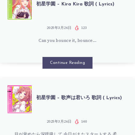
初
初星学園 – Kira Kira 歌詞 ( Lyrics)
サ
歌
星
サ
詞
学
2025年3月26日
123
イ
(
Can you bounce it, bounce…
園
ズ
LYRICS)
–
Continue Reading
歌
KIRA
詞
KIRA
初
(
初星学園 – 歌声は君いろ 歌詞 ( Lyrics)
歌
星
LYRICS)
詞
学
2025年3月26日
140
目が覚めたら深呼吸して 今日がまたスタートする 柔…