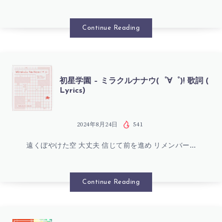
園
歌
–
Continue Reading
詞
FEEL
(
JEWEL
初
初星学園 – ミラクルナナウ(゜∀゜)! 歌詞 (
LYRICS)
Lyrics)
DREAM
星
歌
学
2024年8月24日
541
詞
遠くぼやけた空 大丈夫 信じて前を進め リメンバー…
園
(
–
Continue Reading
LYRICS)
ミ