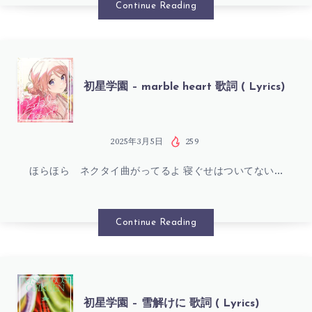
–
Continue Reading
EGO
歌
初
初星学園 – marble heart 歌詞 ( Lyrics)
詞
星
(
学
2025年3月5日
259
LYRICS)
ほらほら ネクタイ曲がってるよ 寝ぐせはついてない…
園
–
Continue Reading
MARBLE
HEART
初
初星学園 – 雪解けに 歌詞 ( Lyrics)