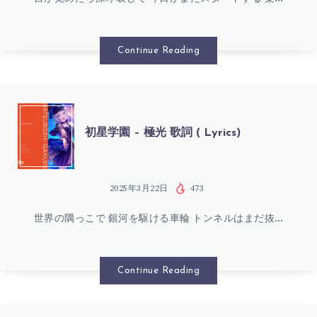
(
園
LYRICS)
–
Continue Reading
歌
声
初
初星学園 – 極光 歌詞 ( Lyrics)
は
星
君
学
2025年3月22日
473
い
世界の隅っこで 銀河を駆ける車輪 トンネルはまだ抜…
園
ろ
–
Continue Reading
歌
極