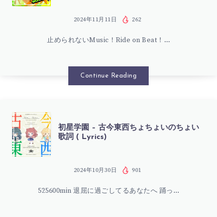
星
野
学
2024年11月11日
262
望
止められないMusic！Ride on Beat！…
園
歌
–
Continue Reading
詞
RIDE
(
ON
初
初星学園 – 古今東西ちょちょいのちょい
LYRICS)
歌詞 ( Lyrics)
BEAT
星
歌
学
2024年10月30日
901
詞
525600min 退屈に過ごしてるあなたへ 踊っ…
園