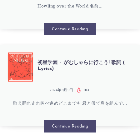
詞
ス
Howling over the World 名前…
園
(
テ
–
Continue Reading
LYRICS)
ッ
HOWLING
プ!
OVER
初
初星学園 – がむしゃらに行こう! 歌詞 (
歌
Lyrics)
THE
星
詞
WORLD
学
2024年8月9日
183
(
歌
歌え踊れ走れ叫べ進めどこまでも 君と僕で肩を組んで…
園
LYRICS)
詞
–
Continue Reading
(