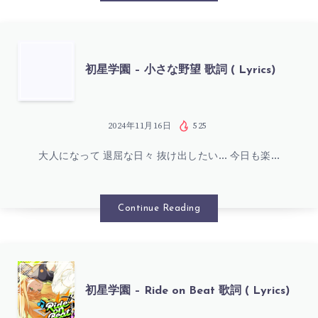
WHITE
NIGHT!
初
初星学園 – 小さな野望 歌詞 ( Lyrics)
WHITE
星
WISH!
学
2024年11月16日
525
歌
大人になって 退屈な日々 抜け出したい… 今日も楽…
園
詞
–
Continue Reading
(
小
LYRICS)
さ
初
初星学園 – Ride on Beat 歌詞 ( Lyrics)
な