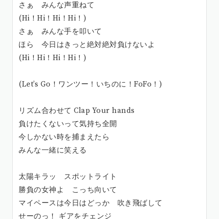
さぁ みんな声重ねて
(Hi！Hi！Hi！Hi！)
さぁ みんな手を叩いて
ほら 今日はきっと絶対絶対負けないよ
(Hi！Hi！Hi！Hi！)
(Let’s Go！ワンツー！いちのに！FoFo！)
リズム合わせて Clap Your hands
負けたくないって気持ち全開
今しかない時を捕まえたら
みんな一緒に笑える
太陽キラッ スポットライト
勝負の女神よ こっち向いて
マイペースは今日はどっか 吹き飛ばして
せーのっ！ ギアをチェンジ