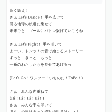
高く舞え！
さぁ Let’s Dance！ 手を広げて
回る地球の軌道に乗せて
未来ごと ゴールにバトン繋げていこうね
さぁ Let’s Fight！ 手を叩いて
よーい、ドンッ！の音で始まるストーリー
ずっと きっと もっと
一番のわたしたちを見せてあげるっ
(Let’s Go！ワンツー！いちのに！FoFo！)
さぁ みんな声重ねて
(Hi！Hi！Hi！Hi！)
さぁ みんな手を叩いて
ほら 今日はきっと絶対絶対負けないよ