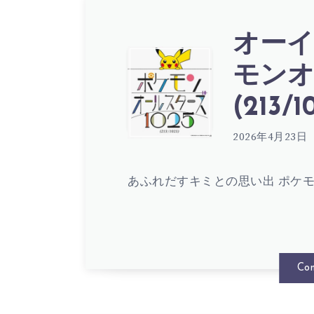
サ
オーイ
オ
モンオ
ヨ
(213/1
ー
シ
2026年4月23日
イ
あふれだすキミとの思い出 ポケモ
–
シ
ハ
Con
マ