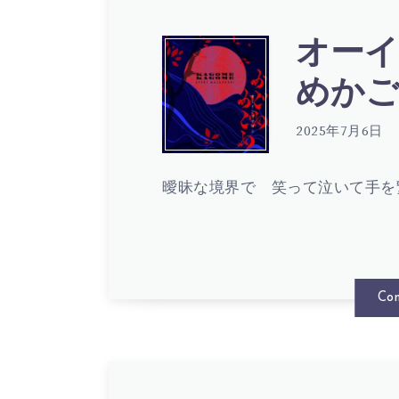
ン
サ
ス
(
オーイ
オ
ゲ
めかごめ
ヨ
タ
LYRIC
ー
ン
2025年7月6日
シ
ー
曖昧な境界で 笑って泣いて手を
イ
歌
–
ズ
シ
詞
Con
ふ
1025
マ
(