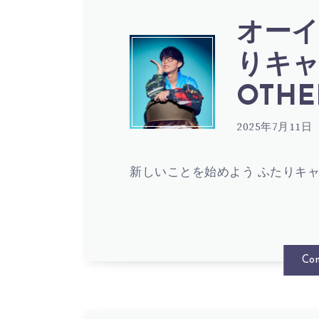
ケ
ス
サ
オーイ
オ
モ
りキャン
ガ
ヨ
OTHER
ー
ン
ー
2025年7月11日
シ
イ
オ
新しいことを始めよう ふたりキャ
ル
–
シ
ー
歌
ニ
Con
マ
ル
詞