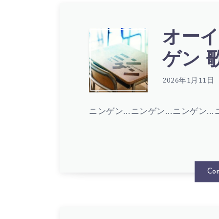
イ
サ
メ
オーイ
オ
ゲン 歌詞
ヨ
ン
ー
2026年1月11日
シ
テ
ニンゲン…ニンゲン…ニンゲン…
イ
–
ナ
シ
Con
ポ
ン
マ