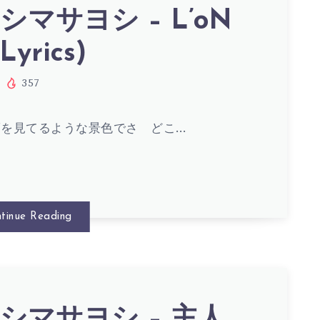
025)
S)
シマサヨシ – L’oN
Lyrics)
357
夢を見てるような景色でさ どこ…
S)
tinue Reading
シマサヨシ – 主人