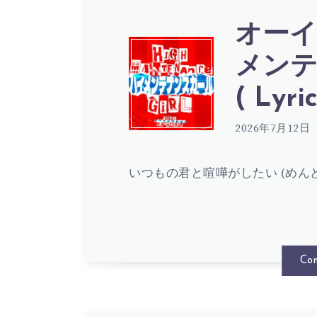
オーイ
オ
メンテ
( Lyric
ー
2026年7月12日
イ
いつもの君と喧嘩がしたい (めん
シ
Con
マ