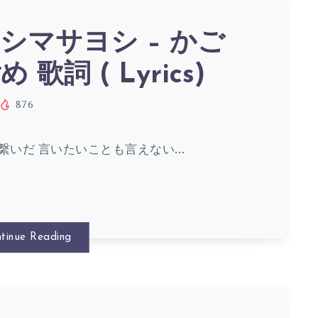
シマサヨシ – かご
 歌詞 ( Lyrics)
S)
876
繋いだ 言いたいことも言えない…
tinue Reading