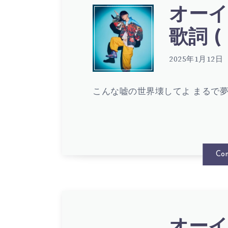
た
(213/1
サ
LYRIC
オーイ
オ
り
歌
歌詞 ( 
ヨ
ー
2025年1月12日
キ
詞
シ
こんな嘘の世界壊してよ まるで
イ
ャ
(
–
シ
ン
LYRIC
Con
か
マ
プ
ご
オーイ