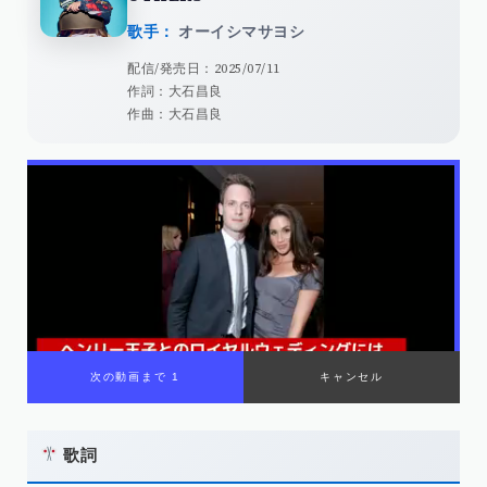
歌手：
オーイシマサヨシ
配信/発売日：2025/07/11
作詞：大石昌良
作曲：大石昌良
歌詞