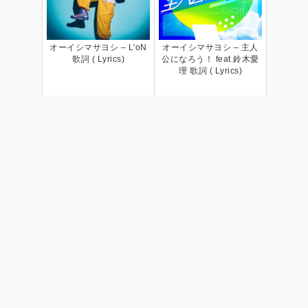
オーイシマサヨシ – L'oN
オーイシマサヨシ – 主人
歌詞 ( Lyrics)
公になろう！ feat.鈴木愛
理 歌詞 ( Lyrics)