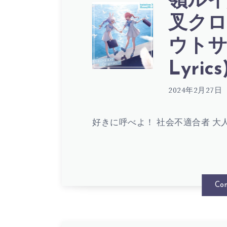
嶺ルイ
色
–
ラ
叉クロ
ウトサ
歌
モ
プ
Lyrics
詞
2024年2月27日
ー
ラ
好きに呼べよ！ 社会不適合者 大人
(
ド
ス・
LYRIC
ク
ダ
Con