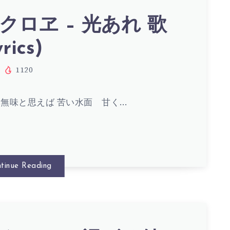
クロヱ – 光あれ 歌
rics)
1120
無味と思えば 苦い水面 甘く…
tinue Reading