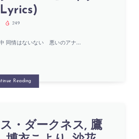
Lyrics)
249
中 同情はないない 悪いのアナ…
S)
tinue Reading
ス・ダークネス, 鷹