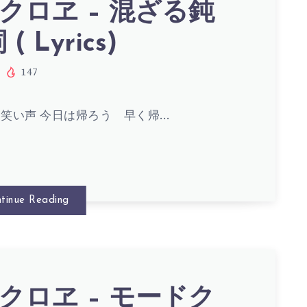
クロヱ – 混ざる鈍
( Lyrics)
147
笑い声 今日は帰ろう 早く帰…
tinue Reading
クロヱ – モードク