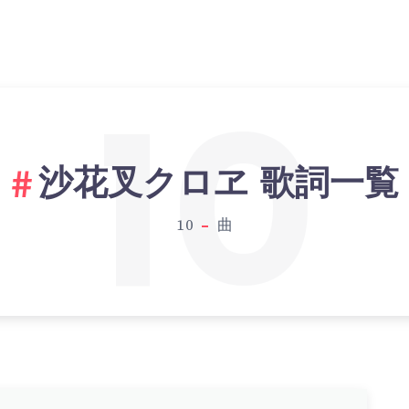
10
沙花叉クロヱ 歌詞一覧
10
曲