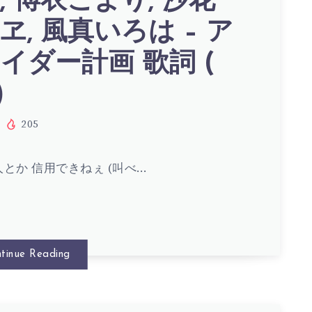
, 博衣こより, 沙花
ヱ, 風真いろは – ア
イダー計画 歌詞 (
)
205
とか 信用できねぇ (叫べ…
S)
tinue Reading