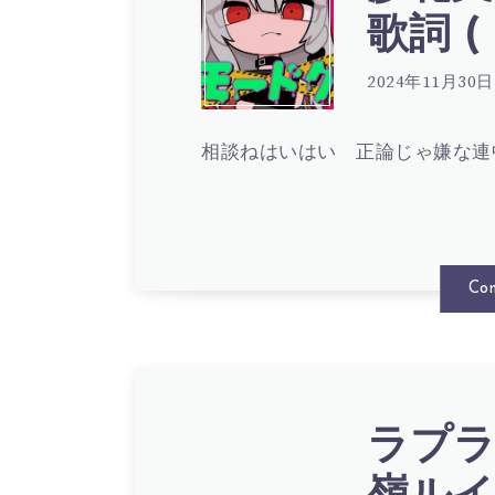
ヱ
沙
歌詞 ( 
詞
–
花
2024年11月30日
(
混
相談ねはいはい 正論じゃ嫌な連
叉
LYRIC
ざ
ク
Con
る
ロ
鈍
ヱ
ラプラ