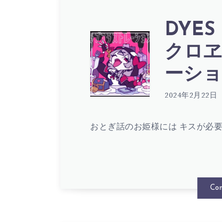
歌
ー
DYES
詞
ク
DYES
クロヱ
(
ネ
ーション
IWASA
2024年2月22日
LYRIC
ス,
&
おとぎ話のお姫様には キスが必要
鷹
沙
嶺
Con
花