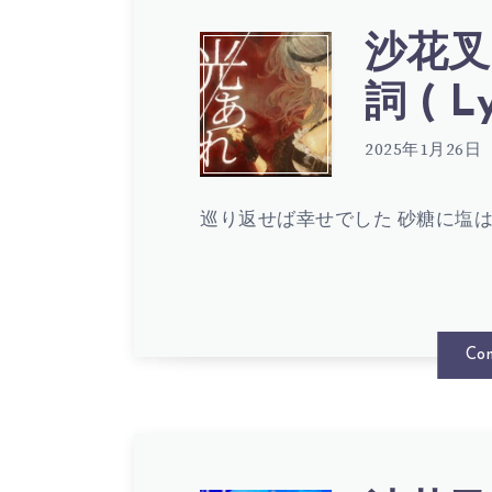
沙花叉
沙
詞 ( Ly
花
2025年1月26日
巡り返せば幸せでした 砂糖に塩は
叉
ク
Con
ロ