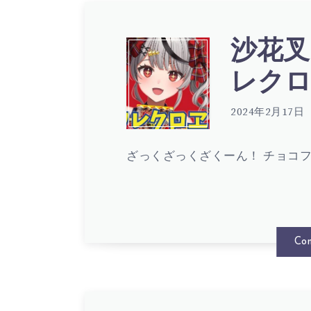
ル
叉
沙花叉
沙
イ,
レクロヱ
ク
花
2024年2月17日
博
ロ
ざっくざっくざくーん！ チョコ
叉
衣
ヱ
ク
こ
Con
–
ロ
よ