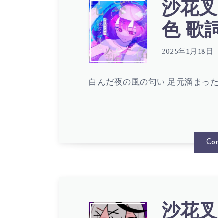
ヱ
沙花叉
沙
色 歌詞 
–
花
2025年1月18日
光
白んだ夜の風の匂い 足元溜まった
叉
あ
ク
Con
れ
ロ
歌
沙花叉