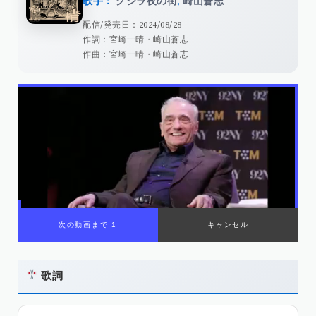
歌手：
クジラ夜の街
,
崎山蒼志
配信/発売日：2024/08/28
作詞：宮崎一晴・崎山蒼志
作曲：宮崎一晴・崎山蒼志
歌詞