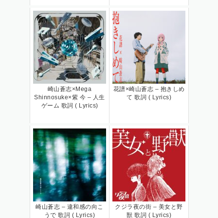
崎山蒼志×Mega
花譜×崎山蒼志 – 抱きしめ
Shinnosuke×紫 今 – 人生
て 歌詞 ( Lyrics)
ゲーム 歌詞 ( Lyrics)
崎山蒼志 – 違和感の向こ
クジラ夜の街 – 美女と野
うで 歌詞 ( Lyrics)
獣 歌詞 ( Lyrics)