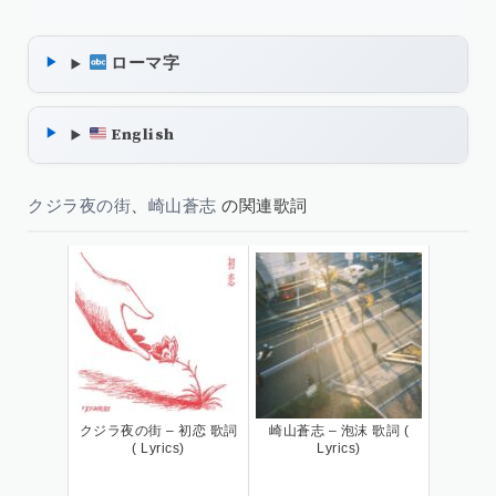
ローマ字
English
クジラ夜の街
、
崎山蒼志
の関連歌詞
クジラ夜の街 – 初恋 歌詞
崎山蒼志 – 泡沫 歌詞 (
( Lyrics)
Lyrics)