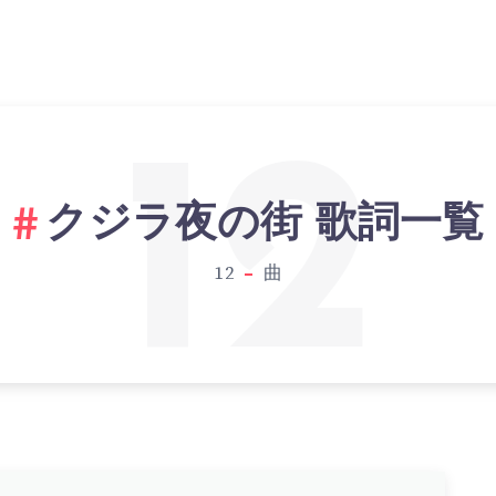
12
クジラ夜の街 歌詞一覧
12
曲