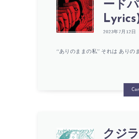
獣
ク
ードパ
–
LYRIC
Lyrics
歌
ジ
裏
2023年7月12日
詞
ラ
“ありのままの私” それは ありの
終
(
夜
電・
Con
LYRIC
の
敵
街
前
クジラ