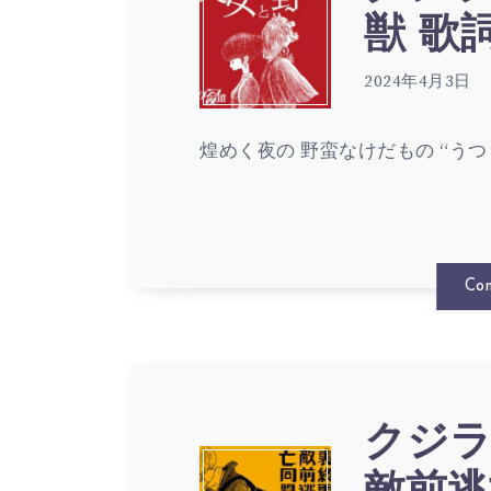
街
ク
獣 歌詞 
(
×
ジ
2024年4月3日
LYRIC
崎
煌めく夜の 野蛮なけだもの “うつ
ラ
山
夜
Con
蒼
の
志
街
クジラ