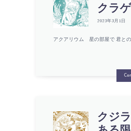
ク
クラゲ 歌
–
逃
ジ
2023年3月1日
マ
亡
アクアリウム 星の部屋で 君との
ラ
ス
同
夜
Con
カ
盟
の
レ
歌
街
クジラ
ク
ある限り