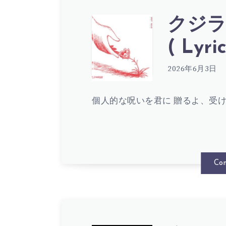
クジラ
ク
( Lyric
ジ
2026年6月3日
個人的な呪いを君に 贈るよ、受け
ラ
夜
Con
の