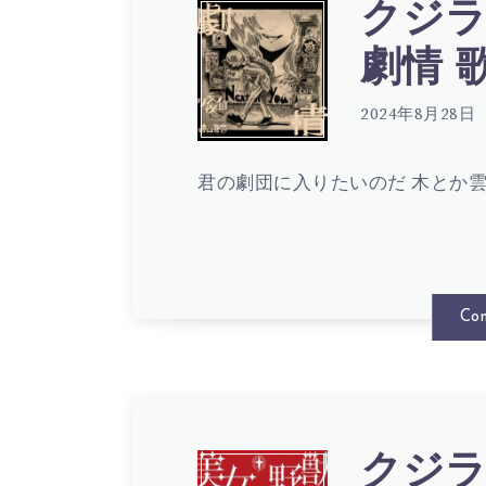
街
クジラ
ク
劇情 歌詞
–
ジ
2024年8月28日
初
君の劇団に入りたいのだ 木とか雲
ラ
恋
夜
Con
歌
の
詞
クジラ