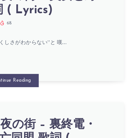
( Lyrics)
68
S)
くしさがわからない”と 嘆…
tinue Reading
夜の街 – 裏終電・