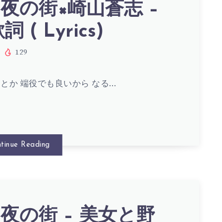
夜の街×崎山蒼志 –
 ( Lyrics)
129
とか 端役でも良いから なる…
tinue Reading
夜の街 – 美女と野