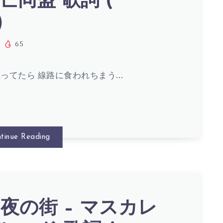
亡同盟 歌詞 (
)
65
ってたら 線路に食われちまう…
tinue Reading
夜の街 – マスカレ