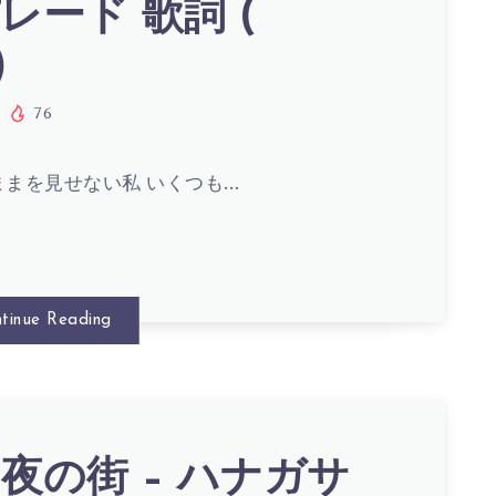
レード 歌詞 (
S)
)
76
ままを見せない私 いくつも…
tinue Reading
S)
夜の街 – ハナガサ