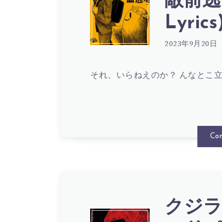
ク
敵前逃
–
–
Lyrics
ジ
劇
2023年9月20日
美
ラ
それ、いらねえのか？ んなとこ立
情
女
夜
歌
と
Con
の
詞
野
街
(
クジラ