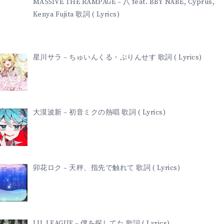
MA55IVE THE RAMPAGE – 八 feat. BBY NABE, Cyprus,
Kenya Fujita 歌詞 ( Lyrics)
星川サラ – ちゅいんくる・ぷりんせす 歌詞 ( Lyrics)
大漠波新 – 初音ミクの熱唱 歌詞 ( Lyrics)
卯花ロク – 天秤、指先で触れて 歌詞 ( Lyrics)
LIL LEAGUE – 僕を探してた 歌詞 ( Lyrics)