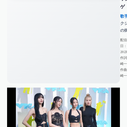
ゲ
歌
ク
の
配信
日
2023
作
崎
作
崎