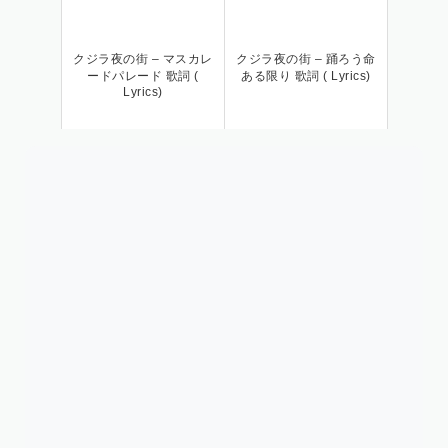
クジラ夜の街 – マスカレ
クジラ夜の街 – 踊ろう命
ードパレード 歌詞 (
ある限り 歌詞 ( Lyrics)
Lyrics)