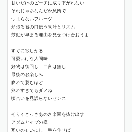
甘いだけのピーチに成り下がれない
それじゃあなんだか怠惰で
つまらないフルーツ
頬張る君の口伝う果汁とリズム
鼓動が早まる理由を見せつけ合おうよ
すぐに欲しがる
可愛いげな人間味
好物は後回し 二言は無し
最後のお楽しみ
膨れて萎むほど
熟れすぎてもダメね
頃合いを見誤らないセンス
そりゃさっさあのさ楽園を抜け出す
アダムとイブの様
互いのせいにし 手を伸せば