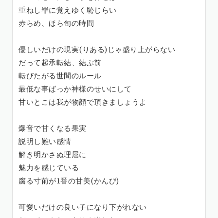
重ねし罪に覚えゆく恥じらい
赤らめ、ほら旬の時間
優しいだけの現実(りある)じゃ盛り上がらない
だって起承転結、結ぶ前
転びたがる世間のルール
最低な事ばっか神様のせいにして
甘いとこは我が物顔で頂きましょうよ
爆音で甘くなる果実
説明し難い感情
解き明かさぬ理屈に
魅力を感じている
腐る寸前が1番の甘美(かんび)
可愛いだけの良い子になり下がれない