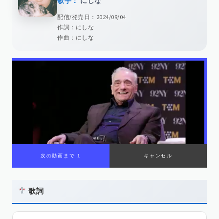
歌手：
にしな
配信/発売日：2024/09/04
作詞：にしな
作曲：にしな
次の動画まで 1
キャンセル
歌詞