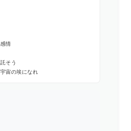
も
 感情
に
に託そう
う宇宙の埃になれ