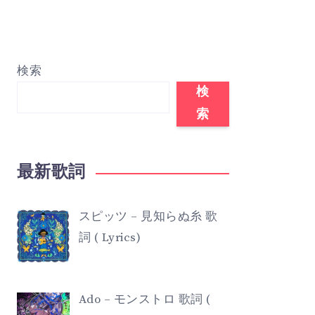
検索
検
索
最新歌詞
スピッツ – 見知らぬ糸 歌
詞 ( Lyrics)
Ado – モンストロ 歌詞 (