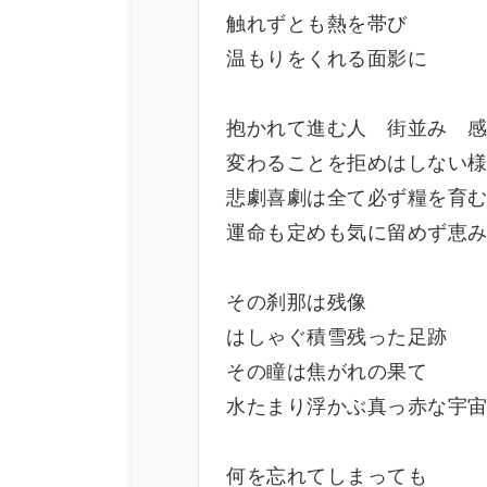
触れずとも熱を帯び
温もりをくれる面影に
抱かれて進む人 街並み 
変わることを拒めはしない
悲劇喜劇は全て必ず糧を育
運命も定めも気に留めず恵
その刹那は残像
はしゃぐ積雪残った足跡
その瞳は焦がれの果て
水たまり浮かぶ真っ赤な宇
何を忘れてしまっても