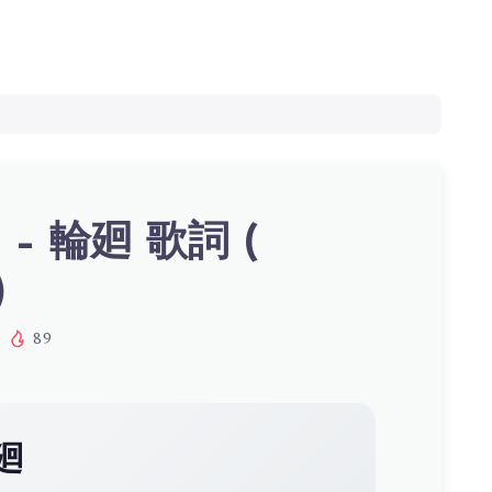
– 輪廻 歌詞 (
)
89
廻