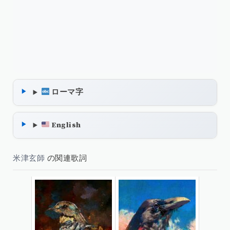
ローマ字
English
米津玄師
の関連歌詞