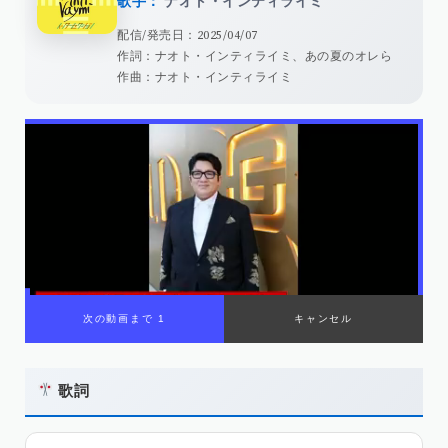
歌手：
ナオト・インティライミ
配信/発売日：2025/04/07
作詞：ナオト・インティライミ、あの夏のオレら
作曲：ナオト・インティライミ
次の動画まで 1
キャンセル
歌詞