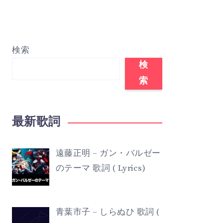
検索
検
索
最新歌詞
遠藤正明 – ガン・バルゼー
のテーマ 歌詞 ( Lyrics)
青葉市子 – しらぬひ 歌詞 (