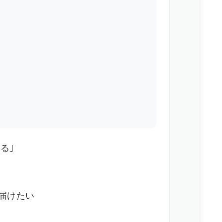
る｣
 届けたい