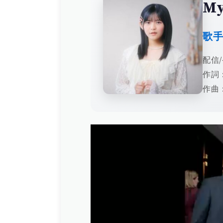
My
歌
配信/
作詞：
作曲