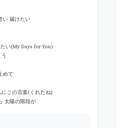
想い 届けたい
 Days for You)
とう
う
止めて
にこの言葉(くれたね)
ら 太陽の階段が