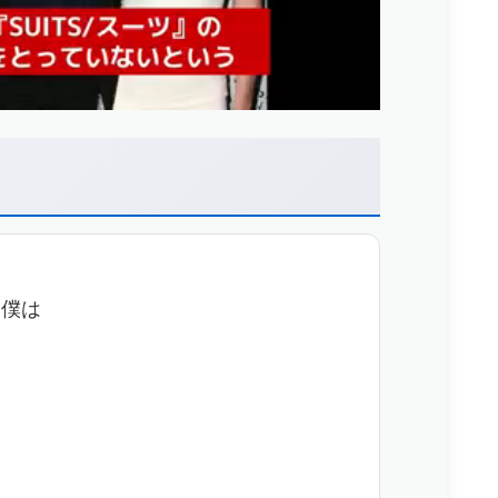
い僕は
ら