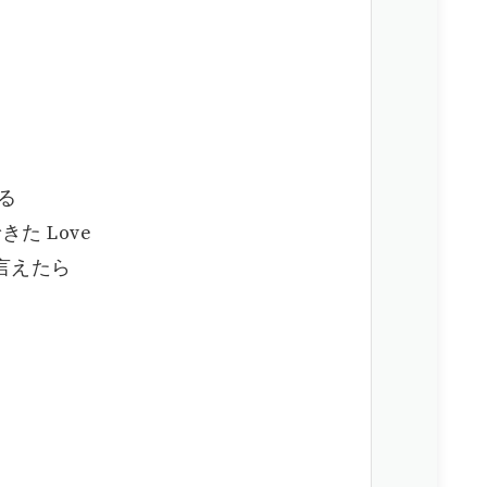
いる
きた Love
ず言えたら