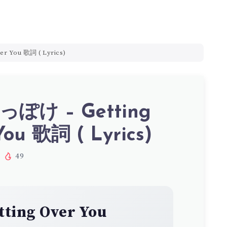
 You 歌詞 ( Lyrics)
ぽけ – Getting
You 歌詞 ( Lyrics)
49
tting Over You