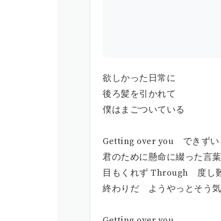
欲しかった日常に
後ろ髪を引かれて
僕はまごついている
Getting over you できず
君のために懸命に綴った言
目もくれず Through 度し
終わりだ ようやっとそう
Getting over you