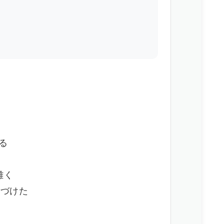
いる
葉
難く
気づけた