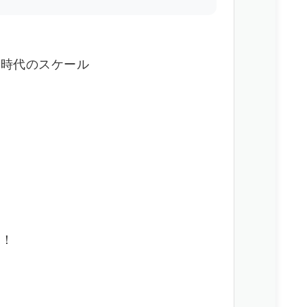
新時代のスケール
面
学！