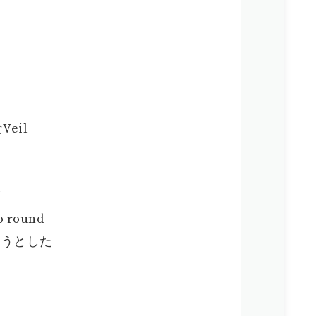
な
eil
が
round
とうとした