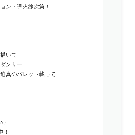
ション・導火線次第！
を描いて
せダンサー
で迫真のパレット載って
采の
熱中！