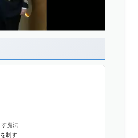
照らす魔法
界を制す！