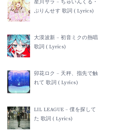
星川サラ – ちゅいんくる・
ぷりんせす 歌詞 ( Lyrics)
大漠波新 – 初音ミクの熱唱
歌詞 ( Lyrics)
卯花ロク – 天秤、指先で触
れて 歌詞 ( Lyrics)
LIL LEAGUE – 僕を探して
た 歌詞 ( Lyrics)