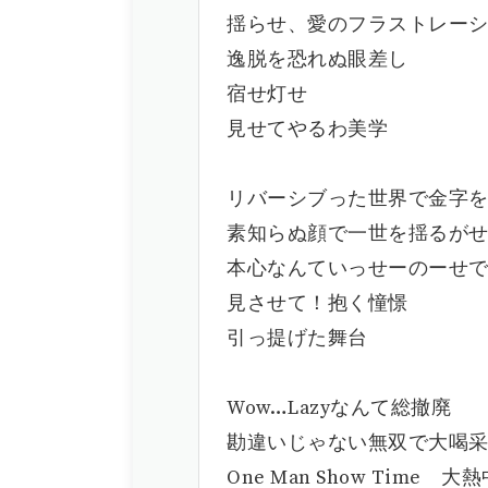
揺らせ、愛のフラストレー
逸脱を恐れぬ眼差し
宿せ灯せ
見せてやるわ美学
リバーシブった世界で金字
素知らぬ顔で一世を揺るが
本心なんていっせーのーせ
見させて！抱く憧憬
引っ提げた舞台
Wow…Lazyなんて総撤廃
勘違いじゃない無双で大喝
One Man Show Time 大