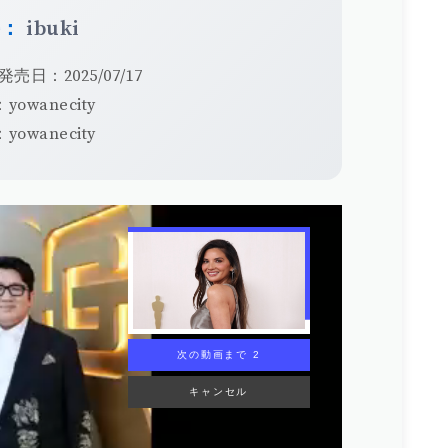
手：
ibuki
発売日：2025/07/17
yowanecity
yowanecity
次の動画まで 1
キャンセル