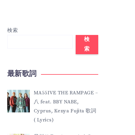
検索
検
索
最新歌詞
MA55IVE THE RAMPAGE –
八 feat. BBY NABE,
Cyprus, Kenya Fujita 歌詞
( Lyrics)