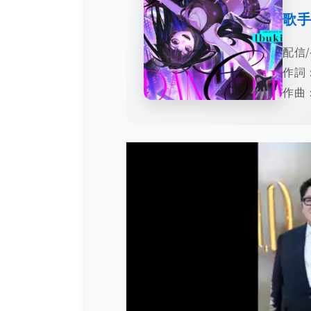
歌
配信/
作詞：
作曲：