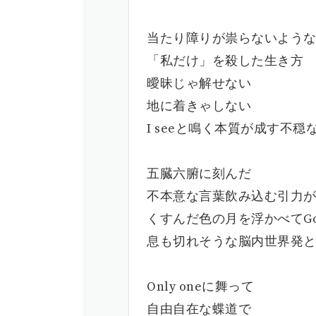
当たり障りが祟らないよう
「私だけ」を殺した生き方
曖昧じゃ解せない
地に着きゃしない
I seeと鳴く本質が成す不穏なV
五臓六腑に刻んだ
不本意な言葉飲み込む引力
くすんだ色の月を浮かべてGo 
息も切れそうな脳内世界発
Only oneに舞って
自由自在な蝶道で