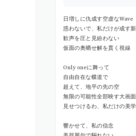
日増しに仇成す空虚なWave
惑わないで、私だけが成す
歓声を圧と見紛わない
仮面の奥晒せ解を貫く視線
Only oneに舞って
自由自在な蝶道で
超えて、地平の先の空
無限の可能性全部映す大画
見せつけるわ、私だけの美
響かせて、私の信念
美辞麗句で騙れない