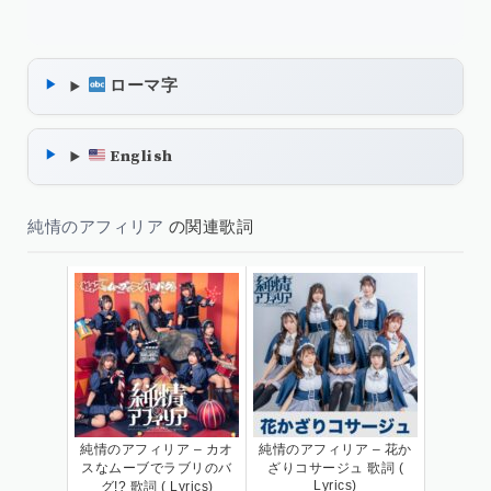
ローマ字
English
純情のアフィリア
の関連歌詞
純情のアフィリア – カオ
純情のアフィリア – 花か
スなムーブでラブリのバ
ざりコサージュ 歌詞 (
Lyrics)
グ!? 歌詞 ( Lyrics)