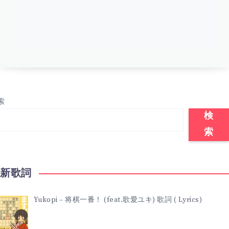
索
検
索
最新歌詞
Yukopi – 将棋一番！ (feat.歌愛ユキ) 歌詞 ( Lyrics)