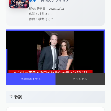
歌手：
純情のアフィリア
配信/発売日：2025/12/02
作詞：桃井はるこ
作曲：桃井はるこ
歌詞