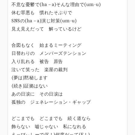
不意な憂鬱で(ha－a)そんな理由で(um-u)
休む罪悪も 慣れたそぶりで
SNSの(ha－a)演じ対策(um-u)
見え見えだって 解っているけど
合図もなく 始まるミーティング
日替わりの メンバーズテンション
入り乱れる 被告 原告
泣いて笑った 楽屋の裁判
(夢は)黙秘します
(続き)証拠はない
あの日涙に その日涙は
孤独の ジェネレーション・ギャップ
どこまでも どこまでも 続く道なら
飾らない 嘘じゃない 私になれる
えっびぃしーで(E！)何度だって(E！)