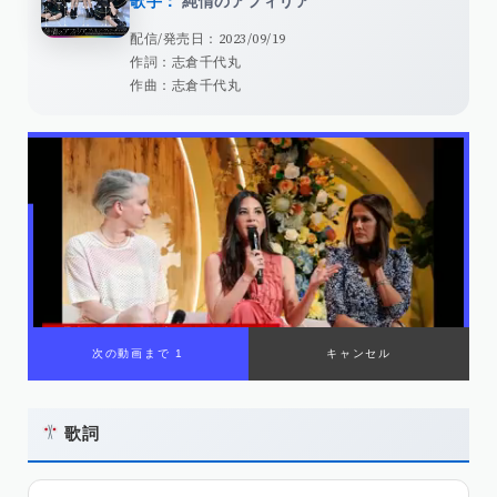
歌手：
純情のアフィリア
配信/発売日：2023/09/19
作詞：志倉千代丸
作曲：志倉千代丸
歌詞