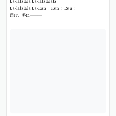
La-lalalala La-lalalalala
La-lalalala La-Run！ Run！ Run！
届け、夢に―――