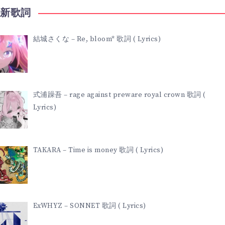
最新歌詞
結城さくな – Re, bloom* 歌詞 ( Lyrics)
式浦躁吾 – rage against preware royal crown 歌詞 (
Lyrics)
TAKARA – Time is money 歌詞 ( Lyrics)
ExWHYZ – SONNET 歌詞 ( Lyrics)