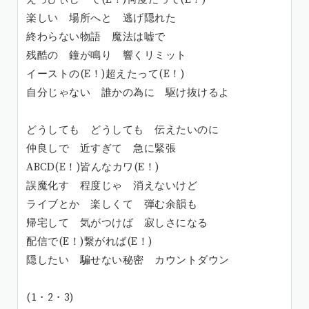
楽しい 場所へと 逃げ隠れた
終わらない物語 魔法は嘘で
残酷の 鐘が鳴り 響くリミット
イーストの(E！)超えたって(E！)
自分じゃない 誰かの為に 駆け抜けるよ
どうしても どうしても 伝えたいのに
仲良しで 近すぎて 急に緊張
ABCD(E！)皆んなカワ(E！)
誤魔化す 程度じゃ 消えないけど
ライブとか 楽しくて 弾む余韻も
帰宅して 気がつけば 寂しさになる
配信で(E！)繋がれば(E！)
隠したい 騙せない秘密 カウントダウン
(1・2・3)