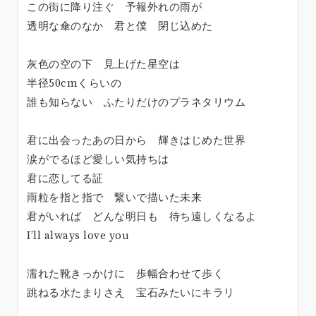
この街に降り注ぐ 予報外れの雨が
透明な傘のなか 君と僕 閉じ込めた
灰色の空の下 見上げた星空は
半径50cmくらいの
誰も知らない ふたりだけのプラネタリウム
君に出会ったあの日から 輝きはじめた世界
涙がでるほど愛しい気持ちは
君に恋してる証
雨粒を指と指で 繋いで描いた未来
君がいれば どんな明日も 待ち遠しくなるよ
I’ll always love you
濡れた靴きっかけに 歩幅合わせて歩く
跳ねる水たまりさえ 宝石みたいにキラリ