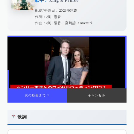
歌手：
King & Prince
配信/発売日：2026/03/25
作詞：柳川陽香
作曲：柳川陽香・宮崎諒-amazuti-
歌詞