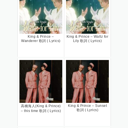
King & Prince –
King & Prince – Waltz for
Wanderer 歌詞 ( Lyrics)
Lily 歌詞 ( Lyrics)
King & Prince – Sunset
高橋海人(King & Prince)
歌詞 ( Lyrics)
– this time 歌詞 ( Lyrics)