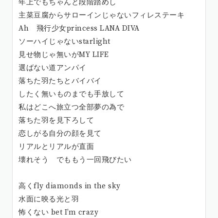
年上でもちゃんと段階踏めし
主菜豆腐からサローインじゃないフィレステーキ
Ah 飛行少女princess LANA DIVA
ソーハイじゃないstarlight
見せ物じゃ無いがMY LIFE
選ばない道アンパイ
落ちた羽たちとバイバイ
したく無いものまでも手放して
私はどこへ旅立つ全部夢の為で
落ちた羽を見下ろして
恋しがる自分の顔を見て
リアルとリアルが直面
壊れそう でももう一回飛びたい
高くfly diamonds in the sky
水面に映る光と羽
怖くない bet I’m crazy