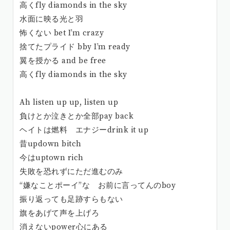
高くfly diamonds in the sky
水面に映る光と羽
怖くない bet I’m crazy
捨てたプライド bby I’m ready
翼を授かる and be free
高くfly diamonds in the sky
Ah listen up up, listen up
負けとか泣きとか全部pay back
ヘイトは燃料 エナジーdrink it up
昔updown bitch
今はuptown rich
失敗を恐れずにただ進むのみ
“嫌なことポーイ”な お前に言ってんのboy
振り返っても足跡すらもない
旗をあげて声を上げろ
消えないpower心にある