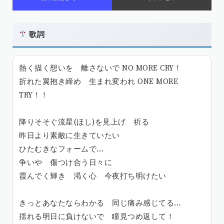
歌詞
熱く描く想いを 離さないで NO MORE CRY！
折れた翼抱き締め 生まれ変われ ONE MORE
TRY！！
降りそそぐ流星(ほし)を見上げ 祈る
昨日より素敵に生きていたい
ひたむきなフォームで…
争いや 傷つけ合う日々に
霞んでく輝き 渇く心 今夜打ち明けたい
きっとあなたならわかる 同じ痛み感じてる…
揺れる明日に負けないで 瞳見つめ返して！