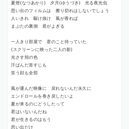
夏燈(なつあかり) 夕月(ゆうづき) 光る夜光虫
思い出のフィルムは 擦り切れはしないでしょう
人いきれ 駆け抜け 風が香れば
まぶたの裏側 君がよぎる
一人きり部屋で 君のこと待っていた
(スクリーンに映った二人の影)
光さす頬の色
汗ばんだ首すじも
笑う顔も全部
風が運んだ映像に 戻れないんだ永久に
エンドロールを巻き戻したいよ
夏が来るのにどうしたって
君はいないんだね
君が生きるのはもう
思い出だけ