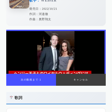
歌手：
WEAVER
発売日：2022/10/21
作詞：河邉徹
作曲：奥野翔太
次の動画まで 1
キャンセル
歌詞