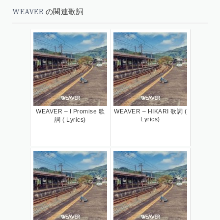
WEAVER
の関連歌詞
WEAVER – I Promise 歌
WEAVER – HIKARI 歌詞 (
Lyrics)
詞 ( Lyrics)