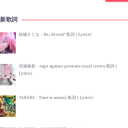
最新歌詞
結城さくな – Re, bloom* 歌詞 ( Lyrics)
式浦躁吾 – rage against preware royal crown 歌詞 (
Lyrics)
TAKARA – Time is money 歌詞 ( Lyrics)