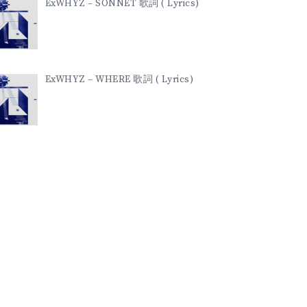
ExWHYZ – SONNET 歌詞 ( Lyrics)
ExWHYZ – WHERE 歌詞 ( Lyrics)