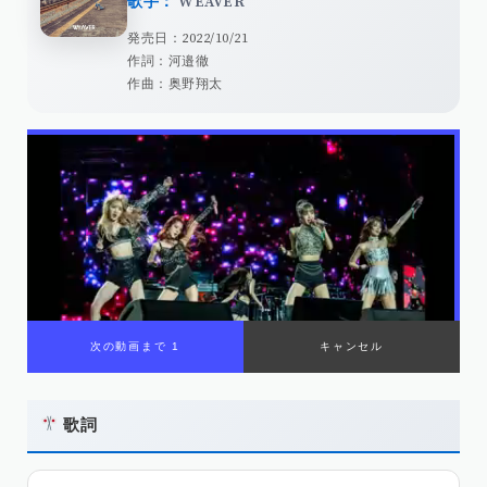
歌手：
WEAVER
発売日：2022/10/21
作詞：河邉徹
作曲：奥野翔太
次の動画まで 1
キャンセル
歌詞