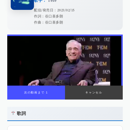
歌手：
Tele
配信/発売日：2023/02/15
作詞：谷口喜多朗
作曲：谷口喜多朗
次の動画まで 1
キャンセル
歌詞