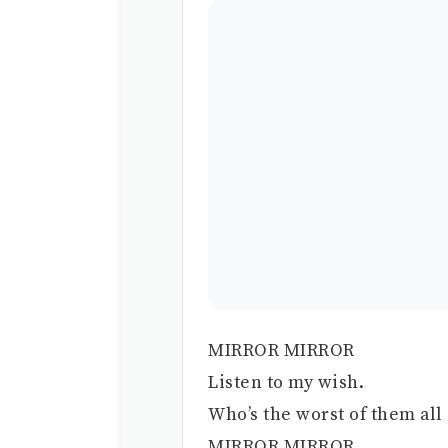
MIRROR MIRROR
Listen to my wish.
Who’s the worst of them al
MIRROR MIRROR