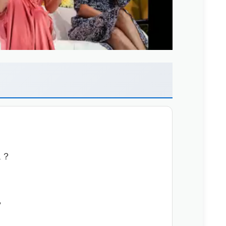
ll？
？