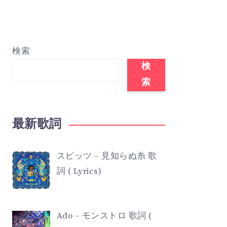
検索
検
索
最新歌詞
スピッツ – 見知らぬ糸 歌
詞 ( Lyrics)
Ado – モンストロ 歌詞 (