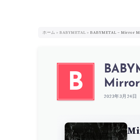
ホーム
»
BABYMETAL
»
BABYMETAL – Mirror Mi
BABYM
B
Mirror
2023年3月24日
Mi