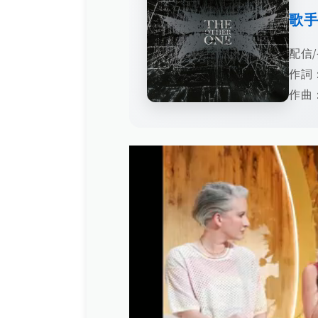
歌
配信/
作詞：
作曲：