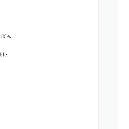
？
uble.
ble.