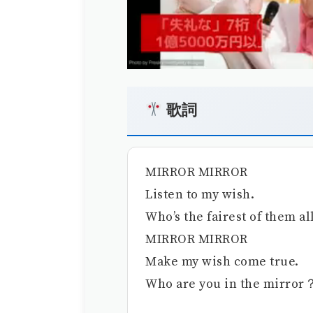
歌詞
MIRROR MIRROR
Listen to my wish.
Who’s the fairest of them a
MIRROR MIRROR
Make my wish come true.
Who are you in the mirror