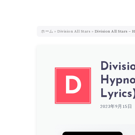
ホーム
»
Division All Stars
»
Division All Stars –
Divisi
Hypno
D
Lyrics
2023年9月15日