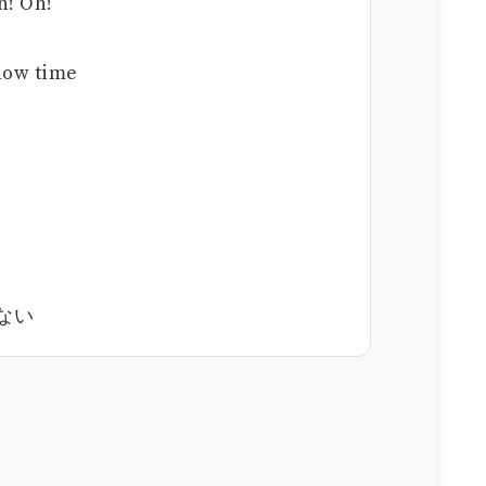
h! Oh!
 time
て
くない