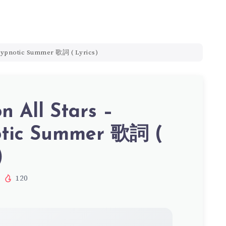
 Hypnotic Summer 歌詞 ( Lyrics)
on All Stars –
tic Summer 歌詞 (
)
120