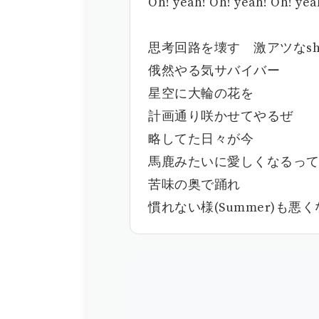
Oh! yeah! Oh! yeah! Oh! yea
思考回路を壊す 激アツなshow
俄然やる気サバイバー
星空に大輪の花を
計画通り咲かせてやるぜ
略してた日々が今
馬鹿みたいに愛しくなるっ
苦味の奥で踊れ
慣れない様(Summer)も悪