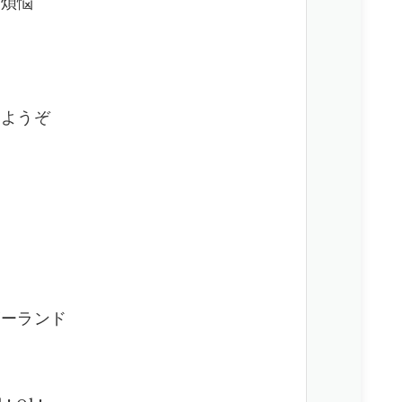
 煩悩
てようぞ
ァ
ゴーランド