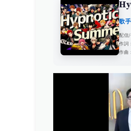
Hy
歌
配信/
作詞：
作曲：