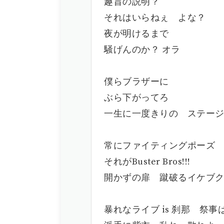
趣旨の説明？
それはいらねぇ よな？
夜が明けるまで
騒げんのか？ オラ
僕らブラザーに
ぶら下がってろ
一生に一度きりの ステー
常にファイティングポーズ
それがBuster Bros!!!
開かずの扉 蹴破るイケブ
暴れなライブ is 刹那 祭事