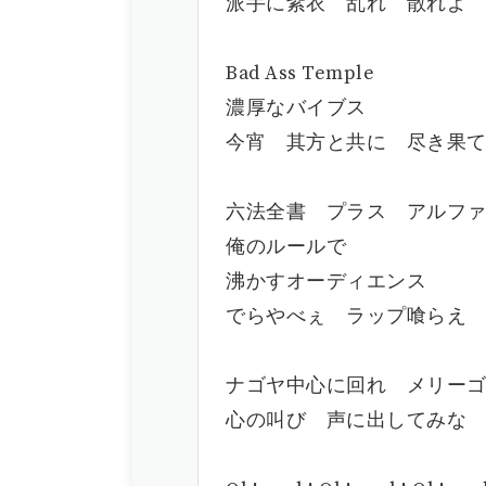
派手に紫衣 乱れ 散れよ
Bad Ass Temple
濃厚なバイブス
今宵 其方と共に 尽き果
六法全書 プラス アルフ
俺のルールで
沸かすオーディエンス
でらやべぇ ラップ喰らえ
ナゴヤ中心に回れ メリー
心の叫び 声に出してみな