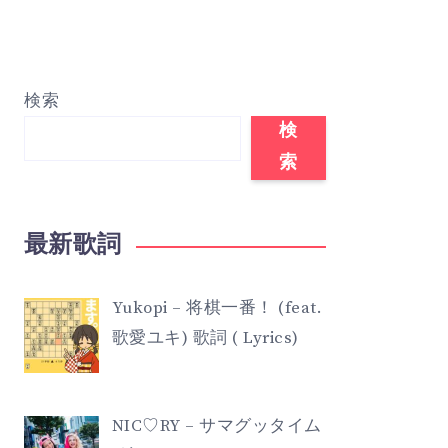
検索
検
索
最新歌詞
Yukopi – 将棋一番！ (feat.
歌愛ユキ) 歌詞 ( Lyrics)
NIC♡RY – サマグッタイム