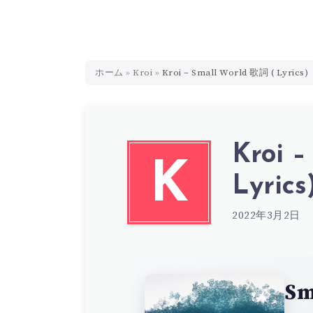
ホーム
»
Kroi
»
Kroi – Small World 歌詞 ( Lyrics)
Kroi 
K
Lyrics
2022年3月2日
Sm