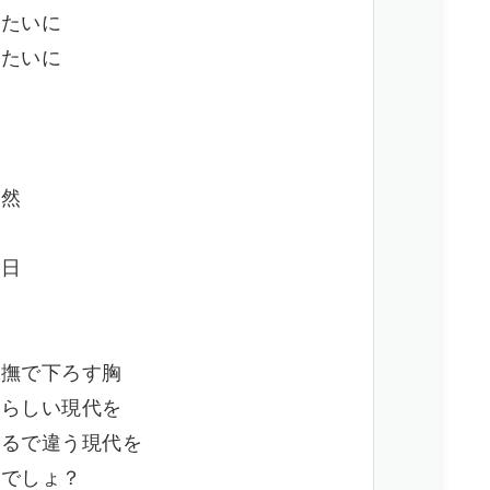
みたいに
みたいに
整然
明日
と撫で下ろす胸
晴らしい現代を
まるで違う現代を
んでしょ？