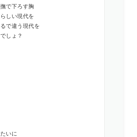
と撫で下ろす胸
晴らしい現代を
まるで違う現代を
んでしょ？
みたいに