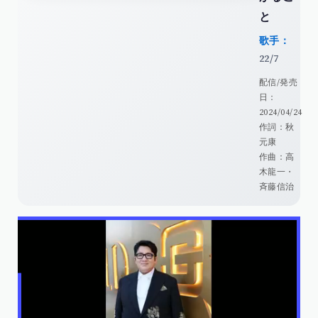
と
歌手：
22/7
配信/発売
日：
2024/04/24
作詞：秋
元康
作曲：高
木龍一・
斉藤信治