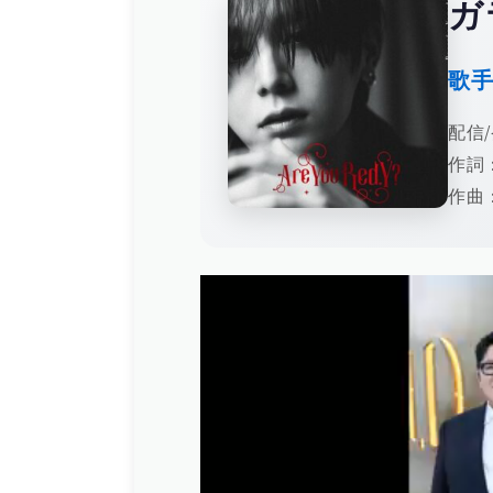
ガ
歌
配信/
作詞
作曲