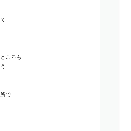
くて
なところも
ょう
場所で