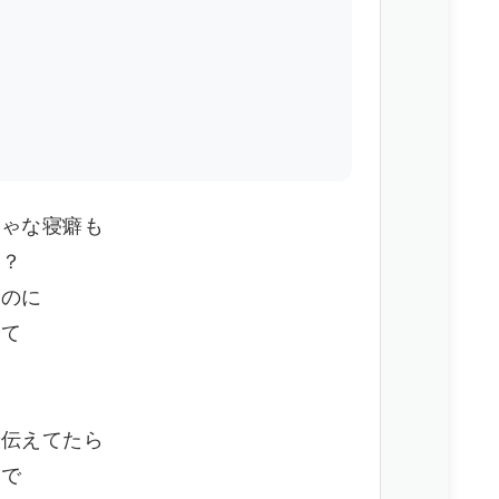
しゃな寝癖も
の？
なのに
れて
で伝えてたら
顔で