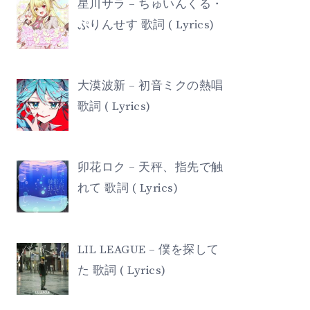
星川サラ – ちゅいんくる・
ぷりんせす 歌詞 ( Lyrics)
大漠波新 – 初音ミクの熱唱
歌詞 ( Lyrics)
卯花ロク – 天秤、指先で触
れて 歌詞 ( Lyrics)
LIL LEAGUE – 僕を探して
た 歌詞 ( Lyrics)