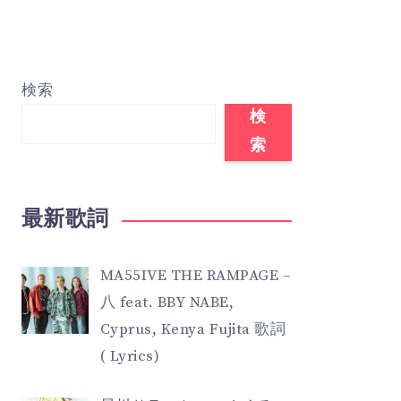
検索
検
索
最新歌詞
MA55IVE THE RAMPAGE –
八 feat. BBY NABE,
Cyprus, Kenya Fujita 歌詞
( Lyrics)