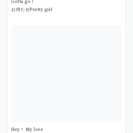
Gotta go！
お待たせPretty girl
Hey！ My love