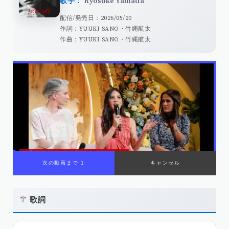
歌手：
Ryosuke Yamada
配信/発売日：2026/05/20
作詞：YUUKI SANO・竹縄航太
作曲：YUUKI SANO・竹縄航太
歌詞